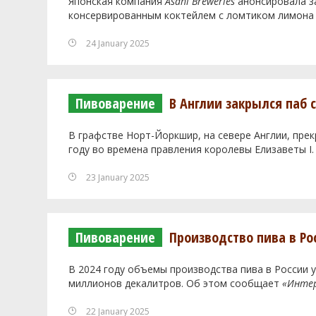
Японская компания
Asahi Breweries
анонсировала з
консервированным коктейлем с ломтиком лимона в
24 January 2025
Пивоварение
В Англии закрылся паб 
В графстве Норт-Йоркшир, на севере Англии, пре
году во времена правления королевы Елизаветы I
23 January 2025
Пивоварение
Производство пива в Ро
В 2024 году объемы производства пива в России 
миллионов декалитров. Об этом сообщает
«Инте
22 January 2025