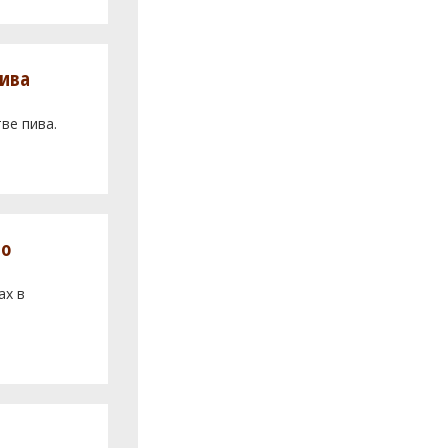
пива
ве пива.
во
ах в