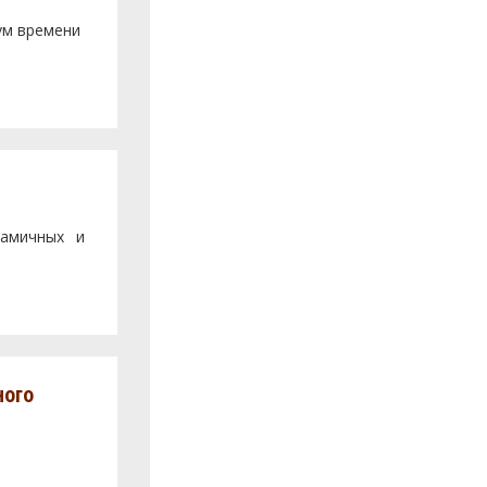
ум времени
намичных и
ного