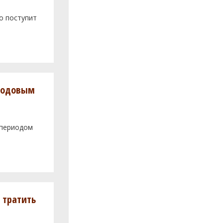
о поступит
плодовым
 периодом
 тратить