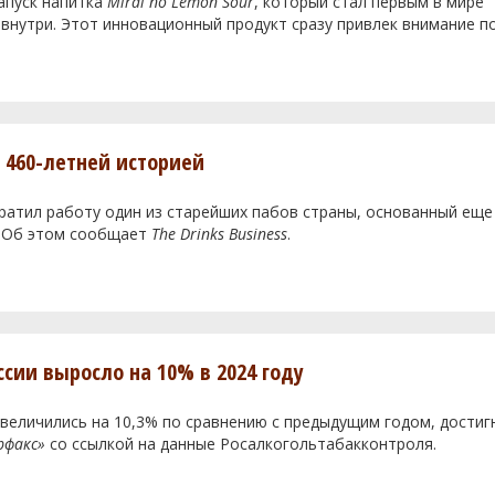
апуск напитка
Mirai no Lemon Sour
, который стал первым в мире
нутри. Этот инновационный продукт сразу привлек внимание п
с 460-летней историей
кратил работу один из старейших пабов страны, основанный еще
. Об этом сообщает
The Drinks Business
.
ссии выросло на 10% в 2024 году
увеличились на 10,3% по сравнению с предыдущим годом, достиг
рфакс»
со ссылкой на данные Росалкогольтабакконтроля.