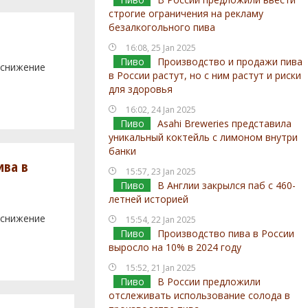
строгие ограничения на рекламу
безалкогольного пива
16:08, 25 Jan 2025
Пиво
Производство и продажи пива
 (снижение
в России растут, но с ним растут и риски
для здоровья
16:02, 24 Jan 2025
Пиво
Asahi Breweries представила
уникальный коктейль с лимоном внутри
банки
ива в
15:57, 23 Jan 2025
Пиво
В Англии закрылся паб с 460-
летней историей
 (снижение
15:54, 22 Jan 2025
Пиво
Производство пива в России
выросло на 10% в 2024 году
15:52, 21 Jan 2025
Пиво
В России предложили
отслеживать использование солода в