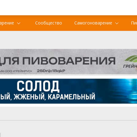
арение
Сообщество
Самогоноварение
Пи
я