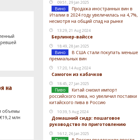
09:51, 29 Jan 2025
Вино
Продажа иностранных вин в
Италии в 2024 году увеличилась на 4,7%,
несмотря на общий спад на рынке
13:29, 21 Aug 2024
вленный
Берлинер-вайссе
аревшей
18:49, 28 Jan 2025
Вино
В США стали покупать меньше
премиальных вин
17:20, 14 Aug 2024
Самогон из кабачков
18:45, 27 Jan 2025
ря на
Пиво
Китай снизил импорт
российского пива, но увеличил поставки
китайского пива в Россию
ии объемы
10:39, 5 Aug 2024
€19,2 млн
Домашний сидр: пошаговое
руководство по приготовлению
16:12, 26 Jan 2025
Пиво
В России предложили ввести