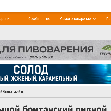
арение
Сообщество
Самогоноварение
Пи
CAMRA отменяет Большой британский пивной фестиваль
ьшой британский пивной