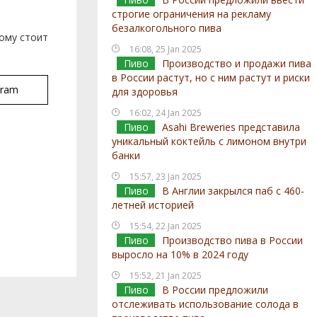
строгие ограничения на рекламу
безалкогольного пива
ому стоит
16:08, 25 Jan 2025
Пиво
Производство и продажи пива
в России растут, но с ним растут и риски
gram
для здоровья
16:02, 24 Jan 2025
Пиво
Asahi Breweries представила
уникальный коктейль с лимоном внутри
банки
15:57, 23 Jan 2025
Пиво
В Англии закрылся паб с 460-
летней историей
15:54, 22 Jan 2025
Пиво
Производство пива в России
выросло на 10% в 2024 году
15:52, 21 Jan 2025
Пиво
В России предложили
отслеживать использование солода в