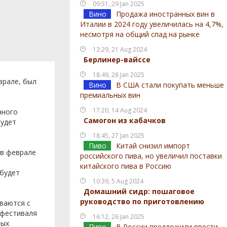
09:51, 29 Jan 2025
Вино
Продажа иностранных вин в
Италии в 2024 году увеличилась на 4,7%,
несмотря на общий спад на рынке
13:29, 21 Aug 2024
Берлинер-вайссе
18:49, 28 Jan 2025
врале, был
Вино
В США стали покупать меньше
премиальных вин
17:20, 14 Aug 2024
нного
Самогон из кабачков
будет
18:45, 27 Jan 2025
Пиво
Китай снизил импорт
 в феврале
российского пива, но увеличил поставки
китайского пива в Россию
 будет
10:39, 5 Aug 2024
Домашний сидр: пошаговое
руководство по приготовлению
ваются с
 фестиваля
16:12, 26 Jan 2025
ных
Пиво
В России предложили ввести