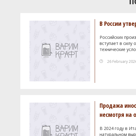
П
В России утв
Российских произ
вступает в силу
технические усло
26 February 202
Продажа инос
несмотря на 
В 2024 году в Ит
натуральном выра