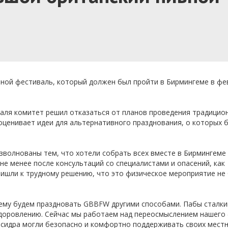
ной фестиваль, который должен был пройти в Бирмингеме в фе
валя комитет решил отказаться от планов проведения традицио
оценивает идеи для альтернативного празднования, о которых 
зволнованы тем, что хотели собрать всех вместе в Бирмингеме
Тем не менее после консультаций со специалистами и опасений, как
ришли к трудному решению, что это физическое мероприятие не
нему будем праздновать GBBFW другими способами. Пабы сталки
ыздоровлению. Сейчас мы работаем над переосмыслением нашего
 сидра могли безопасно и комфортно поддерживать своих мест