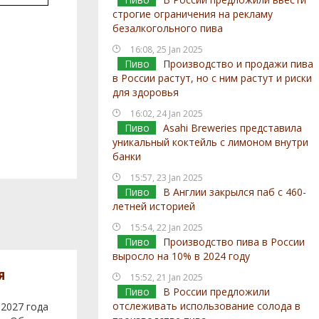
строгие ограничения на рекламу
безалкогольного пива
16:08, 25 Jan 2025
Пиво
Производство и продажи пива
в России растут, но с ним растут и риски
для здоровья
16:02, 24 Jan 2025
Пиво
Asahi Breweries представила
уникальный коктейль с лимоном внутри
банки
15:57, 23 Jan 2025
Пиво
В Англии закрылся паб с 460-
летней историей
15:54, 22 Jan 2025
Пиво
Производство пива в России
выросло на 10% в 2024 году
я
15:52, 21 Jan 2025
Пиво
В России предложили
отслеживать использование солода в
 2027 года