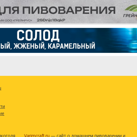
u
сти
ие
лкоголя
Varimcraft.ru
— сайт о домашнем пивоварении и