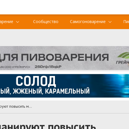
арение
Сообщество
Самогоноварение
Пи
Власти Шотландии планируют повысить минимальную цену на алкоголь на 30%
ланируют повысить