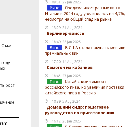
09:51, 29 Jan 2025
Вино
Продажа иностранных вин в
Италии в 2024 году увеличилась на 4,7%,
несмотря на общий спад на рынке
13:29, 21 Aug 2024
Берлинер-вайссе
18:49, 28 Jan 2025
 С мая
Вино
В США стали покупать меньше
премиальных вин
17:20, 14 Aug 2024
 году
Самогон из кабачков
ных
18:45, 27 Jan 2025
Пиво
Китай снизил импорт
ть рост
российского пива, но увеличил поставки
китайского пива в Россию
10:39, 5 Aug 2024
личение
Домашний сидр: пошаговое
руководство по приготовлению
16:12, 26 Jan 2025
gram
Пиво
В России предложили ввести