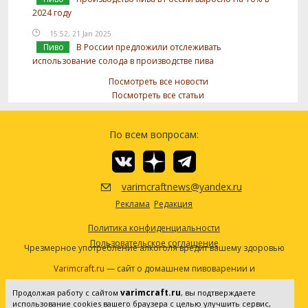
2024 году
15:52, 21 Jan 2025
Пиво
В России предложили отслеживать
использование солода в производстве пива
Посмотреть все новости
Посмотреть все статьи
По всем вопросам:
varimcraftnews@yandex.ru
Реклама
Редакция
Политика конфиденциальности
Пользовательское соглашение
Чрезмерное употребление алкоголя вредит вашему здоровью
Varimcraft.ru
— сайт о домашнем пивоварении и
самогоноварении.
varimcraft.ru
Продолжая работу с сайтом
, вы подтверждаете
Сетевое издание «Варимкрафт». Зарегистрировано в
использование cookies вашего браузера с целью улучшить сервис,