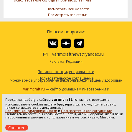
использование солода в производстве пива
Посмотреть все новости
Посмотреть все статьи
По всем вопросам:
varimcraftnews@yandex.ru
Реклама
Редакция
Политика конфиденциальности
Пользовательское соглашение
Чрезмерное употребление алкоголя вредит вашему здоровью
Varimcraft.ru
— сайт о домашнем пивоварении и
самогоноварении.
varimcraft.ru
Продолжая работу с сайтом
, вы подтверждаете
Сетевое издание «Варимкрафт». Зарегистрировано в
использование cookies вашего браузера с целью улучшить сервис,
Федеральной службе по надзору в сфере связи, информационных
также соглашаетесь с документами:
Политика конфиденциальности
и
Пользовательское соглашение
технологий и массовых коммуникаций (Роскомнадзор). Реестровая
Оставаясь на сайте, вы соглашаетесь с тем, что мы обрабатываем ваши
персональные данные с использованием метрик Яндекс Метрика.
запись ЭЛ No ФС77-80936 от 25.05.2021. Все права защищены. 16+
Согласен
Создание и продвижение сайта