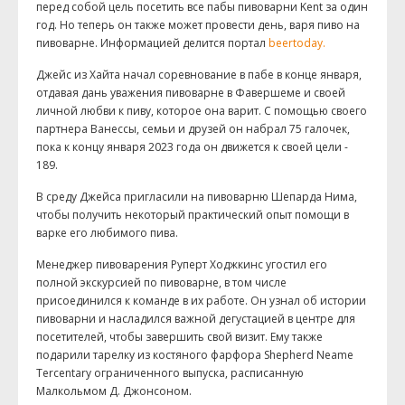
перед собой цель посетить все пабы пивоварни Kent за один
год. Но теперь он также может провести день, варя пиво на
пивоварне. Информацией делится портал
beertoday.
Джейс из Хайта начал соревнование в пабе в конце января,
отдавая дань уважения пивоварне в Фавершеме и своей
личной любви к пиву, которое она варит. С помощью своего
партнера Ванессы, семьи и друзей он набрал 75 галочек,
пока к концу января 2023 года он движется к своей цели -
189.
В среду Джейса пригласили на пивоварню Шепарда Нима,
чтобы получить некоторый практический опыт помощи в
варке его любимого пива.
Менеджер пивоварения Руперт Ходжкинс угостил его
полной экскурсией по пивоварне, в том числе
присоединился к команде в их работе. Он узнал об истории
пивоварни и насладился важной дегустацией в центре для
посетителей, чтобы завершить свой визит. Ему также
подарили тарелку из костяного фарфора Shepherd Neame
Tercentary ограниченного выпуска, расписанную
Малкольмом Д. Джонсоном.