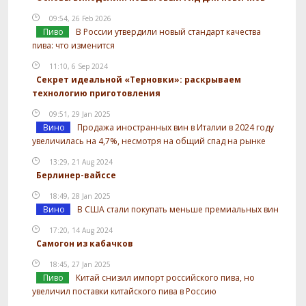
09:54, 26 Feb 2026
Пиво
В России утвердили новый стандарт качества
пива: что изменится
11:10, 6 Sep 2024
Секрет идеальной «Терновки»: раскрываем
технологию приготовления
09:51, 29 Jan 2025
Вино
Продажа иностранных вин в Италии в 2024 году
увеличилась на 4,7%, несмотря на общий спад на рынке
13:29, 21 Aug 2024
Берлинер-вайссе
18:49, 28 Jan 2025
Вино
В США стали покупать меньше премиальных вин
17:20, 14 Aug 2024
Самогон из кабачков
18:45, 27 Jan 2025
Пиво
Китай снизил импорт российского пива, но
увеличил поставки китайского пива в Россию