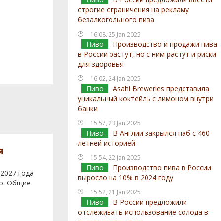
строгие ограничения на рекламу
безалкогольного пива
16:08, 25 Jan 2025
Пиво
Производство и продажи пива
в России растут, но с ним растут и риски
для здоровья
16:02, 24 Jan 2025
Пиво
Asahi Breweries представила
уникальный коктейль с лимоном внутри
банки
15:57, 23 Jan 2025
Пиво
В Англии закрылся паб с 460-
летней историей
я
15:54, 22 Jan 2025
Пиво
Производство пива в России
 2027 года
выросло на 10% в 2024 году
во. Общие
15:52, 21 Jan 2025
Пиво
В России предложили
отслеживать использование солода в