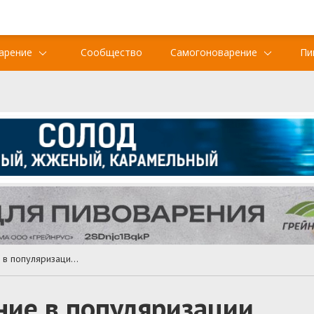
арение
Сообщество
Самогоноварение
Пи
Пиву нашли применение в популяризации технологий переработки воды
ние в популяризации