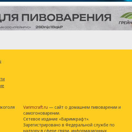
u
сти
ие
лкоголя
Varimcraft.ru
— сайт о домашнем пивоварении и
самогоноварении.
Сетевое издание «Варимкрафт».
Зарегистрировано в Федеральной службе по
надзору в сфере связи, информационных