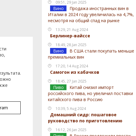
09:51, 29 Jan 2025
Вино
Продажа иностранных вин в
Италии в 2024 году увеличилась на 4,7%,
несмотря на общий спад на рынке
13:29, 21 Aug 2024
Берлинер-вайссе
18:49, 28 Jan 2025
сти
Вино
В США стали покупать меньше
во,
премиальных вин
17:20, 14 Aug 2024
Самогон из кабачков
езультата.
можно
18:45, 27 Jan 2025
акже
Пиво
Китай снизил импорт
российского пива, но увеличил поставки
китайского пива в Россию
gram
10:39, 5 Aug 2024
Домашний сидр: пошаговое
руководство по приготовлению
16:12, 26 Jan 2025
Пиво
В России предложили ввести