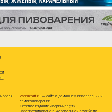
u
сти
ие
лкоголя
Varimcraft.ru
— сайт о домашнем пивоварении и
самогоноварении.
Сетевое издание «Варимкрафт».
Зарегистрировано в Федеральной службе по