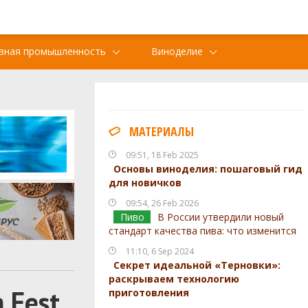
вная промышленность
Виноделие
МАТЕРИАЛЫ
09:51, 18 Feb 2025
Основы виноделия: пошаговый гид
для новичков
09:54, 26 Feb 2026
Пиво
В России утвердили новый
стандарт качества пива: что изменится
11:10, 6 Sep 2024
Секрет идеальной «Терновки»:
раскрываем технологию
 Fest
приготовления