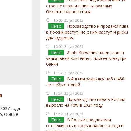
строгие ограничения на рекламу
безалкогольного пива
16:08, 25 Jan 2025
Пиво
Производство и продажи пива
в России растут, но с ним растут и риски
для здоровья
16:02, 24 Jan 2025
Пиво
Asahi Breweries представила
уникальный коктейль с лимоном внутри
банки
15:57, 23 Jan 2025
Пиво
В Англии закрылся паб с 460-
летней историей
15:54, 22 Jan 2025
я
Пиво
Производство пива в России
выросло на 10% в 2024 году
 2027 года
во. Общие
15:52, 21 Jan 2025
Пиво
В России предложили
отслеживать использование солода в