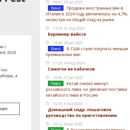
09:51, 29 Jan 2025
Вино
Продажа иностранных вин в
Италии в 2024 году увеличилась на 4,7%,
несмотря на общий спад на рынке
13:29, 21 Aug 2024
Берлинер-вайссе
18:49, 28 Jan 2025
и с
Вино
В США стали покупать меньше
Fest 2020
премиальных вин
17:20, 14 Aug 2024
Самогон из кабачков
стно
наборы, а
18:45, 27 Jan 2025
Пиво
Китай снизил импорт
российского пива, но увеличил поставки
китайского пива в Россию
10:39, 5 Aug 2024
gram
Домашний сидр: пошаговое
руководство по приготовлению
16:12, 26 Jan 2025
Пиво
В России предложили ввести