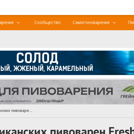
арение
Сообщество
Самогоноварение
Пи
Фестиваль афроамериканских пивоварен Fresh Fest пройдет онлайн
канских пивоварен Fresh