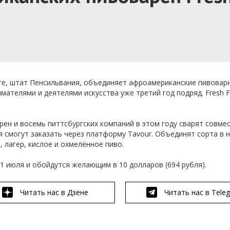
ге, штат Пенсильвания, объединяет афроамериканские пивоварн
имателями и
деятелями искусства
уже третий год подряд
.
Fresh 
ен и восемь питтсбургских компаний в
этом году сварят совме
я смогут заказать через платформу Tavour. Объединят сорта в 
, лагер,
кислое и
охмелённое пиво.
1 июля и обойдутся желающим в 10 долларов (694 рубля).
Читать нас в Дзене
Читать нас в Tele