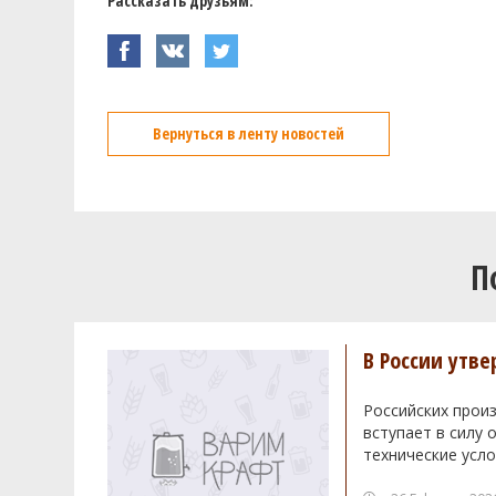
Рассказать друзьям:
Вернуться в ленту новостей
П
В России утв
Российских произ
вступает в силу
технические усло