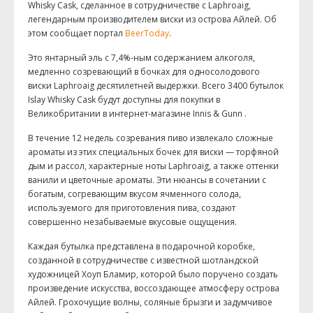
Whisky Cask, сделанное в сотрудничестве с Laphroaig,
легендарным производителем виски из острова Айлей. Об
этом сообщает портал
BeerToday
.
Это янтарный эль с 7,4%-ным содержанием алкоголя,
медленно созревающий в бочках для односолодового
виски Laphroaig десятилетней выдержки. Всего 3400 бутылок
Islay Whisky Cask будут доступны для покупки в
Великобритании в интернет-магазине Innis & Gunn .
В течение 12 недель созревания пиво извлекало сложные
ароматы из этих специальных бочек для виски — торфяной
дым и рассол, характерные ноты Laphroaig, а также оттенки
ванили и цветочные ароматы. Эти нюансы в сочетании с
богатым, согревающим вкусом ячменного солода,
используемого для приготовления пива, создают
совершенно незабываемые вкусовые ощущения.
Каждая бутылка представлена ​​в подарочной коробке,
созданной в сотрудничестве с известной шотландской
художницей Хоуп Бламир, которой было поручено создать
произведение искусства, воссоздающее атмосферу острова
Айлей. Грохочущие волны, соляные брызги и задумчивое