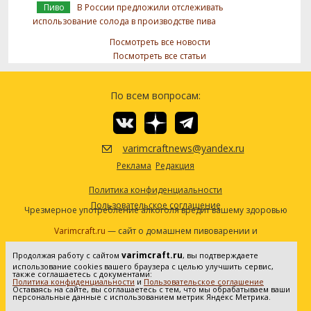
Пиво
В России предложили отслеживать
использование солода в производстве пива
Посмотреть все новости
Посмотреть все статьи
По всем вопросам:
varimcraftnews@yandex.ru
Реклама
Редакция
Политика конфиденциальности
Пользовательское соглашение
Чрезмерное употребление алкоголя вредит вашему здоровью
Varimcraft.ru
— сайт о домашнем пивоварении и
самогоноварении.
varimcraft.ru
Продолжая работу с сайтом
, вы подтверждаете
Сетевое издание «Варимкрафт». Зарегистрировано в
использование cookies вашего браузера с целью улучшить сервис,
Федеральной службе по надзору в сфере связи, информационных
также соглашаетесь с документами:
Политика конфиденциальности
и
Пользовательское соглашение
технологий и массовых коммуникаций (Роскомнадзор). Реестровая
Оставаясь на сайте, вы соглашаетесь с тем, что мы обрабатываем ваши
персональные данные с использованием метрик Яндекс Метрика.
запись ЭЛ No ФС77-80936 от 25.05.2021. Все права защищены. 16+