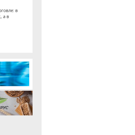
говле: в
, а в