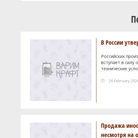
П
В России утв
Российских произ
вступает в силу
технические усло
26 February 202
Продажа инос
несмотря на 