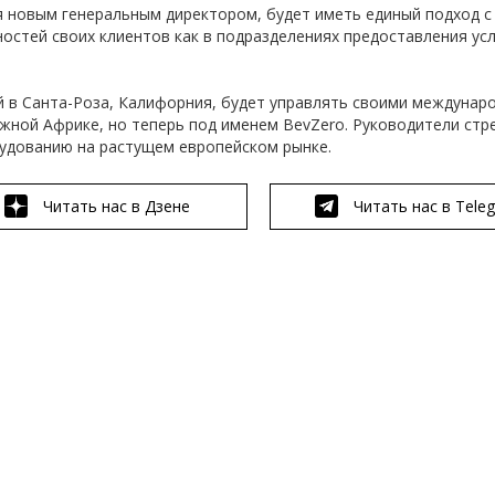
я новым генеральным директором, будет иметь единый подход с
стей своих клиентов как в подразделениях предоставления услу
я.
й в Санта-Роза, Калифорния, будет управлять своими междуна
жной Африке, но теперь под именем BevZero. Руководители стр
удованию на растущем европейском рынке.
Читать нас в Дзене
Читать нас в Tele