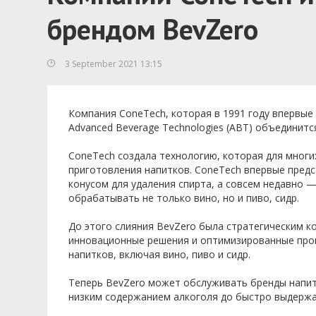
брендом BevZero
3 September 2021 13:15
Компания ConeTech, которая в 1991 году впервые 
Advanced Beverage Technologies (ABT) объедини
ConeTech создала технологию, которая для многи
приготовления напитков. ConeTech впервые пред
конусом для удаления спирта, а совсем недавно
обрабатывать не только вино, но и пиво, сидр.
До этого слияния BevZero была стратегическим к
инновационные решения и оптимизированные проц
напитков, включая вино, пиво и сидр.
Теперь BevZero может обслуживать бренды напитк
низким содержанием алкоголя до быстро выдержа