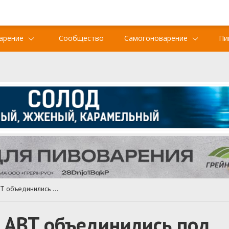
арение
Сообщество
Самогоноварение
Пи
Компании ConeTech и ABT объединились под брендом BevZero
 ABT объединились под