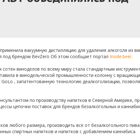
применила вакуумную дистилляцию для удаления алкоголя из вин
тся под брендом BevZero Об этом сообщает портал
Inside.beer
.
х сотен виноделов по всему миру стала стандартным инструмен
ставила в винодельческой промышленности колонну с вращающ
 — GoLo , запатентованную технологию деалкоголизации, позво
онсультантом по производству напитков в Северной Америке, п
ессы цепочки поставок для брендов безалкогольных и каннаби
ов любого размера, производить все от безалкогольного пива 
нных спиртных напитков и напитков с добавлением каннабиса.