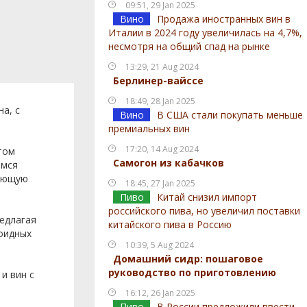
09:51, 29 Jan 2025
Вино
Продажа иностранных вин в
Италии в 2024 году увеличилась на 4,7%,
несмотря на общий спад на рынке
13:29, 21 Aug 2024
Берлинер-вайссе
18:49, 28 Jan 2025
а, с
Вино
В США стали покупать меньше
премиальных вин
17:20, 14 Aug 2024
том
Самогон из кабачков
имся
ляющую
18:45, 27 Jan 2025
Пиво
Китай снизил импорт
российского пива, но увеличил поставки
редлагая
китайского пива в Россию
оидных
10:39, 5 Aug 2024
Домашний сидр: пошаговое
руководство по приготовлению
и вин с
16:12, 26 Jan 2025
Пиво
В России предложили ввести