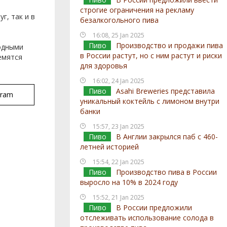
строгие ограничения на рекламу
г, так и в
безалкогольного пива
16:08, 25 Jan 2025
Пиво
Производство и продажи пива
родными
в России растут, но с ним растут и риски
емятся
для здоровья
16:02, 24 Jan 2025
Пиво
Asahi Breweries представила
gram
уникальный коктейль с лимоном внутри
банки
15:57, 23 Jan 2025
Пиво
В Англии закрылся паб с 460-
летней историей
15:54, 22 Jan 2025
Пиво
Производство пива в России
выросло на 10% в 2024 году
15:52, 21 Jan 2025
Пиво
В России предложили
отслеживать использование солода в