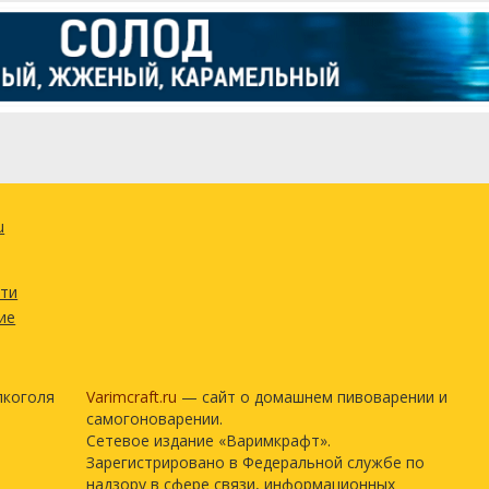
u
сти
ие
лкоголя
Varimcraft.ru
— сайт о домашнем пивоварении и
самогоноварении.
Сетевое издание «Варимкрафт».
Зарегистрировано в Федеральной службе по
надзору в сфере связи, информационных