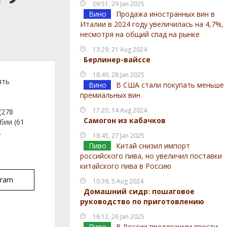
09:51, 29 Jan 2025
Вино
Продажа иностранных вин в
Италии в 2024 году увеличилась на 4,7%,
несмотря на общий спад на рынке
13:29, 21 Aug 2024
Берлинер-вайссе
18:49, 28 Jan 2025
ять
Вино
В США стали покупать меньше
премиальных вин
17:20, 14 Aug 2024
(278
Самогон из кабачков
бии (61
.
18:45, 27 Jan 2025
Пиво
Китай снизил импорт
российского пива, но увеличил поставки
китайского пива в Россию
gram
10:39, 5 Aug 2024
Домашний сидр: пошаговое
руководство по приготовлению
16:12, 26 Jan 2025
Пиво
В России предложили ввести