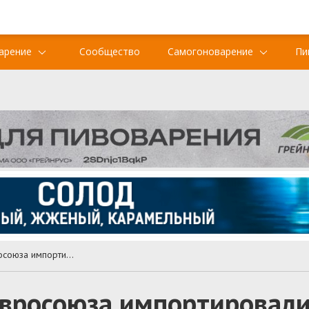
арение
Сообщество
Самогоноварение
Пи
В 2020 году страны Евросоюза импортировали 9 млн литров российского пива
Евросоюза импортировали