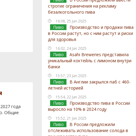
строгие ограничения на рекламу
безалкогольного пива
16:08, 25 Jan 2025
Пиво
Производство и продажи пива
в России растут, но с ним растут и риски
для здоровья
16:02, 24 Jan 2025
Пиво
Asahi Breweries представила
уникальный коктейль с лимоном внутри
банки
15:57, 23 Jan 2025
Пиво
В Англии закрылся паб с 460-
летней историей
я
15:54, 22 Jan 2025
Пиво
Производство пива в России
 2027 года
выросло на 10% в 2024 году
во. Общие
15:52, 21 Jan 2025
Пиво
В России предложили
отслеживать использование солода в