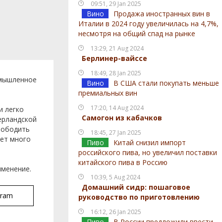
09:51, 29 Jan 2025
Вино
Продажа иностранных вин в
Италии в 2024 году увеличилась на 4,7%,
несмотря на общий спад на рынке
13:29, 21 Aug 2024
Берлинер-вайссе
18:49, 28 Jan 2025
омышленное
Вино
В США стали покупать меньше
премиальных вин
17:20, 14 Aug 2024
и легко
Самогон из кабачков
ерландской
вободить
18:45, 27 Jan 2025
яет много
Пиво
Китай снизил импорт
российского пива, но увеличил поставки
китайского пива в Россию
именение.
10:39, 5 Aug 2024
Домашний сидр: пошаговое
gram
руководство по приготовлению
16:12, 26 Jan 2025
Пиво
В России предложили ввести