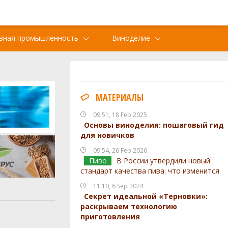
вная промышленность
Виноделие
МАТЕРИАЛЫ
09:51, 18 Feb 2025
Основы виноделия: пошаговый гид
для новичков
09:54, 26 Feb 2026
Пиво
В России утвердили новый
стандарт качества пива: что изменится
11:10, 6 Sep 2024
Секрет идеальной «Терновки»:
раскрываем технологию
м
приготовления