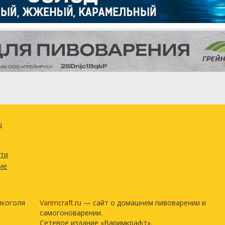
u
сти
ие
лкоголя
Varimcraft.ru
— сайт о домашнем пивоварении и
самогоноварении.
Сетевое издание «Варимкрафт».