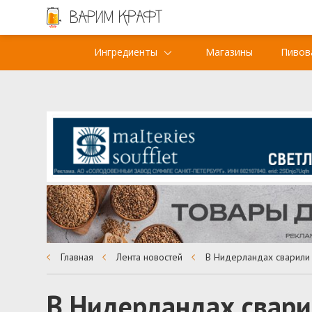
Ингредиенты
Магазины
Пивов
Главная
Лента новостей
В Нидерландах свари