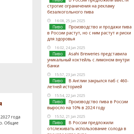
строгие ограничения на рекламу
безалкогольного пива
16:08, 25 Jan 2025
Пиво
Производство и продажи пива
в России растут, но с ним растут и риски
для здоровья
16:02, 24 Jan 2025
Пиво
Asahi Breweries представила
уникальный коктейль с лимоном внутри
банки
15:57, 23 Jan 2025
Пиво
В Англии закрылся паб с 460-
летней историей
15:54, 22 Jan 2025
Пиво
Производство пива в России
я
выросло на 10% в 2024 году
 2027 года
15:52, 21 Jan 2025
Пиво
В России предложили
во. Общие
отслеживать использование солода в