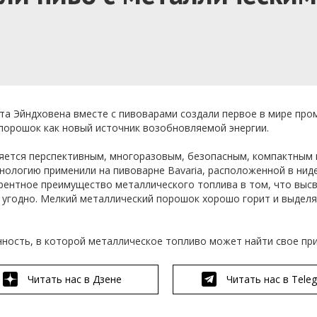
ета Эйндховена вместе с пивоварами создали первое в мире пр
порошок как новый источник возобновляемой энергии.
ляется перспективным, многоразовым, безопасным, компактным 
нологию применили на пивоварне Bavaria, расположенной в нид
урентное преимущество металлического топлива в том, что выс
де угодно. Мелкий металлический порошок хорошо горит и выдел
нность, в которой металлическое топливо может найти свое пр
Читать нас в Дзене
Читать нас в Tele