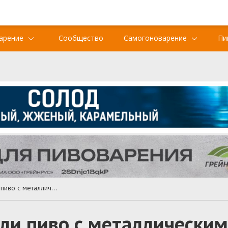
арение
Сообщество
Самогоноварение
Пи
В Нидерландах сварили пиво с металлическим топливом
ли пиво с металлически