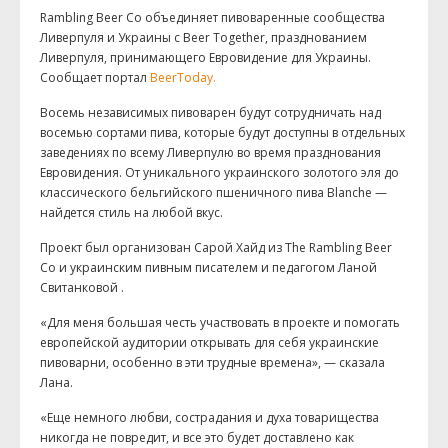
Rambling Beer Co объединяет пивоваренные сообщества
Ливерпуля и Украины с Beer Together, празднованием
Ливерпуля, принимающего Евровидение для Украины.
Сообщает портал
BeerToday.
Восемь независимых пивоварен будут сотрудничать над
восемью сортами пива, которые будут доступны в отдельных
заведениях по всему Ливерпулю во время празднования
Евровидения. От уникального украинского золотого эля до
классического бельгийского пшеничного пива Blanche —
найдется стиль на любой вкус.
Проект был организован Сарой Хайд из The Rambling Beer
Co и украинским пивным писателем и педагогом Ланой
Свитанковой .
«Для меня большая честь участвовать в проекте и помогать
европейской аудитории открывать для себя украинские
пивоварни, особенно в эти трудные времена», — сказала
Лана.
«Еще немного любви, сострадания и духа товарищества
никогда не повредит, и все это будет доставлено как