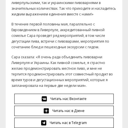
ливерпульскими, так и украинскими пивоварнями в
значительных количествах. Так что приходите и насладитесь
жидким выражением единения вместе с нами!»
В течение первой половины мая, параллельно с
Евровидением в Ливерпуле, аккредитованный пивной
сомелье Сара проведет ряд мероприятий, в том числе
дегустации пива, встречи с пивоварами, мероприятия по
сочетанию блюд и пешеходные экскурсии с гидом.
Сара сказала: «Я очень рада объединить пивоварни
Ливерпуля и Украины. Как пивной сомелье, я страстно
желаю продемонстрировать местное пиво, и мне не
терпится продемонстрировать этот совместный продукт во
время туров и дегустационных мероприятий, которые я
запланировала на первые две недели мая».
Читать нас Вконтакте
Читать нас в Дзене
Читать нас в Telegram