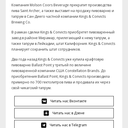
Компания Molson Coors Beverage прекратит производства
пива Saint Archer, а также выставит на продажу пивоварню и
тапрум в Сан-Диего частной компании Kings & Convicts
Brewing Co.
В рамках сделки Kings & Convicts приобретет пивоваренный
завод в районе Мирамар, прилегающий к нему тапрум, а
также тапрум в Лейкадии, штат Калифорния. Kings & Convicts
планирует сохранить штат сотрудников.
Два года назад Kings & Convicts уже купила крафтовую
пивоварню Ballast Point у третьей по величине
пивоваренной компании США Constellation Brands. До
приобретения Ballast Point, Kings & Convicts производила
примерно по 700 гектолитров пива и продавала их через
свой чикагский тапрум.
Читать нас Вконтакте
Читать нас в Дзене
Читать нас в Telegram