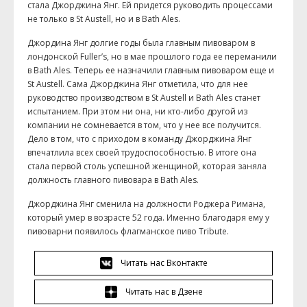
стала Джорджина Янг. Ей придется руководить процессами
не только в St Austell, но и в Bath Ales.
Джордина Янг долгие годы была главным пивоваром в
лондонской Fuller’s, но в мае прошлого года ее переманили
в Bath Ales. Теперь ее назначили главным пивоваром еще и
St Austell. Сама Джорджина Янг отметила, что для нее
руководство производством в St Austell и Bath Ales станет
испытанием. При этом ни она, ни кто-либо другой из
компании не сомневается в том, что у нее все получится.
Дело в том, что с приходом в команду Джорджина Янг
впечатлила всех своей трудоспособностью. В итоге она
стала первой столь успешной женщиной, которая заняла
должность главного пивовара в Bath Ales.
Джорджина Янг сменила на должности Роджера Римана,
который умер в возрасте 52 года. Именно благодаря ему у
пивоварни появилось флагманское пиво Tribute.
Читать нас Вконтакте
Читать нас в Дзене