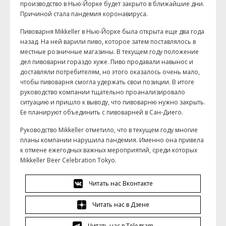
производство в Нью-Йорке будет закрыто в ближайшие дни.
Причиной стала пандемия коронавируса.
Пивоварня Mikkeller в Нью-Йорке была открыта еще два года
назад. На ней варили пиво, которое затем поставлялось в
местные розничные магазины. В текущем году положение
дел пивоварни гораздо хуже. Пиво продавали навынос и
доставляли потребителям, но этого оказалось очень мало,
чтобы пивоварня смогла удержать свои позиции. В итоге
руководство компании тщательно проанализировало
ситуацию и пришло к выводу, что пивоварню нужно закрыть.
Ее планируют объединить с пивоварней в Сан-Диего.
Руководство Mikkeller отметило, что в текущем году многие
планы компании нарушила пандемия. Именно она привела
к отмене ежегодных важных мероприятий, среди которых
Mikkeller Beer Celebration Tokyo.
Читать нас Вконтакте
Читать нас в Дзене
Читать нас в Telegram