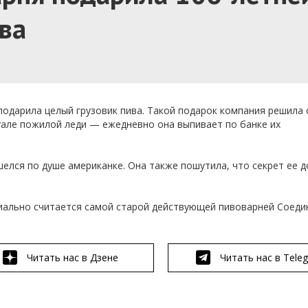
ва
подарила целый грузовик пива. Такой подарок компания решила 
туале пожилой леди — ежедневно она выпивает по банке их
елся по душе американке. Она также пошутила, что секрет ее 
циально считается самой старой действующей пивоварней Соед
Читать нас в Дзене
Читать нас в Tele