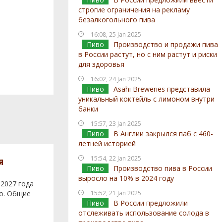
строгие ограничения на рекламу
безалкогольного пива
16:08, 25 Jan 2025
Пиво
Производство и продажи пива
в России растут, но с ним растут и риски
для здоровья
16:02, 24 Jan 2025
Пиво
Asahi Breweries представила
уникальный коктейль с лимоном внутри
банки
15:57, 23 Jan 2025
Пиво
В Англии закрылся паб с 460-
летней историей
15:54, 22 Jan 2025
я
Пиво
Производство пива в России
выросло на 10% в 2024 году
 2027 года
во. Общие
15:52, 21 Jan 2025
Пиво
В России предложили
отслеживать использование солода в