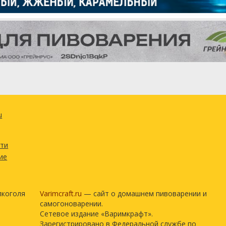
u
сти
ие
лкоголя
Varimcraft.ru
— сайт о домашнем пивоварении и
самогоноварении.
Сетевое издание «Варимкрафт».
Зарегистрировано в Федеральной службе по