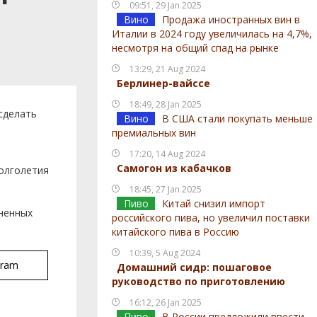
09:51, 29 Jan 2025
Вино
Продажа иностранных вин в
Италии в 2024 году увеличилась на 4,7%,
несмотря на общий спад на рынке
13:29, 21 Aug 2024
Берлинер-вайссе
18:49, 28 Jan 2025
сделать
Вино
В США стали покупать меньше
премиальных вин
17:20, 14 Aug 2024
Самогон из кабачков
долголетия
18:45, 27 Jan 2025
Пиво
Китай снизил импорт
иненных
российского пива, но увеличил поставки
китайского пива в Россию
10:39, 5 Aug 2024
gram
Домашний сидр: пошаговое
руководство по приготовлению
16:12, 26 Jan 2025
Пиво
В России предложили ввести