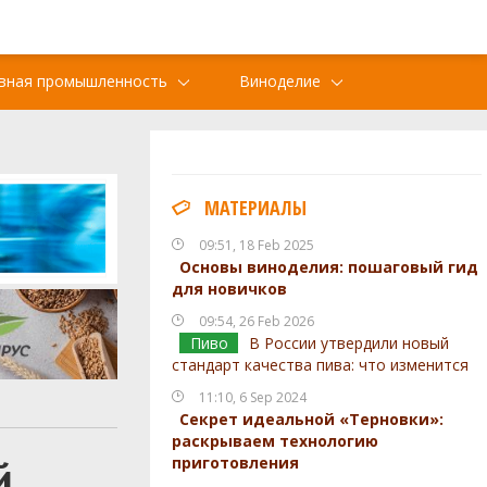
вная промышленность
Виноделие
МАТЕРИАЛЫ
09:51, 18 Feb 2025
Основы виноделия: пошаговый гид
для новичков
09:54, 26 Feb 2026
Пиво
В России утвердили новый
стандарт качества пива: что изменится
11:10, 6 Sep 2024
Секрет идеальной «Терновки»:
раскрываем технологию
й
приготовления