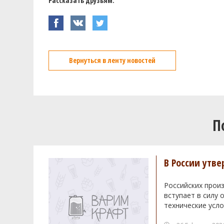
Рассказать друзьям:
Вернуться в ленту новостей
П
В России утв
Российских произ
вступает в силу
технические усло