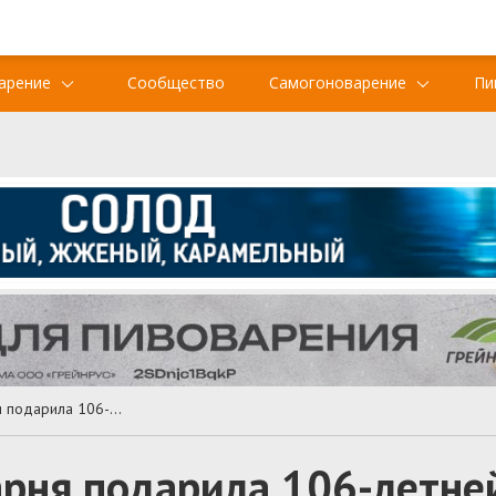
арение
Сообщество
Самогоноварение
Пи
Американская пивоварня подарила 106-летней женщине грузовик пива
рня подарила 106-летне