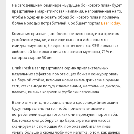
На сегодняшнем семинаре «Будущее бочкового пива» будет
представлена ​​маркетинговая кампания, направленная на то,
чтобы модернизировать образ бочкового пива и привлечь
более молодых потребителей. Сообщает портал
BeerToday.
Компания признает, что бочковое пиво находится в резком,
устойчивом упадке, и все еще пытается избавиться от
имиджа «мужского, бледного и несвежего»: 93% лояльных
любителей бочкового пива составляют мужчины, 71% из
которых старше 50 лет.
Drink Fresh Beer представила серию привлекательных
визуальных эффектов, помогающих бочкам конкурировать
на барной стойке, включая новые цилиндрические ручные
тяги, стеклянную посуду с тюльпанами, настольные дикторы,
плакаты, пивные коврики и футболки персонала.
Важно отметить, что социальные и кросс-медийные акции
будут направлены на то, чтобы привлечь внимание
потребителей еще до того, как они переступят порог паба.
Как только они доберутся до бара, скрепка для насоса,
сканируемая с помощью AR, поможет любителям пива
узнать больше о своем любимом напитке, о том, как далеко