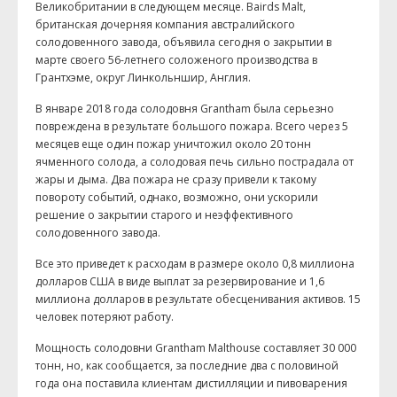
Великобритании в следующем месяце. Bairds Malt,
британская дочерняя компания австралийского
солодовенного завода, объявила сегодня о закрытии в
марте своего 56-летнего соложеного производства в
Грантхэме, округ Линкольншир, Англия.
В январе 2018 года солодовня Grantham была серьезно
повреждена в результате большого пожара. Всего через 5
месяцев еще один пожар уничтожил около 20 тонн
ячменного солода, а солодовая печь сильно пострадала от
жары и дыма. Два пожара не сразу привели к такому
повороту событий, однако, возможно, они ускорили
решение о закрытии старого и неэффективного
солодовенного завода.
Все это приведет к расходам в размере около 0,8 миллиона
долларов США в виде выплат за резервирование и 1,6
миллиона долларов в результате обесценивания активов. 15
человек потеряют работу.
Мощность солодовни Grantham Malthouse составляет 30 000
тонн, но, как сообщается, за последние два с половиной
года она поставила клиентам дистилляции и пивоварения