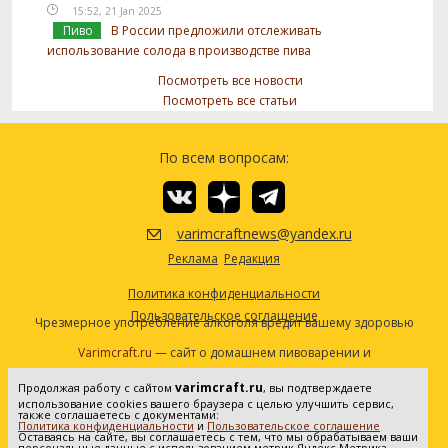
15:52, 21 Jan 2025
Пиво
В России предложили отслеживать
использование солода в производстве пива
Посмотреть все новости
Посмотреть все статьи
По всем вопросам:
varimcraftnews@yandex.ru
Реклама
Редакция
Политика конфиденциальности
Пользовательское соглашение
Чрезмерное употребление алкоголя вредит вашему здоровью
Varimcraft.ru
— сайт о домашнем пивоварении и
самогоноварении.
varimcraft.ru
Продолжая работу с сайтом
, вы подтверждаете
Сетевое издание «Варимкрафт». Зарегистрировано в
использование cookies вашего браузера с целью улучшить сервис,
Федеральной службе по надзору в сфере связи, информационных
также соглашаетесь с документами:
Политика конфиденциальности
и
Пользовательское соглашение
технологий и массовых коммуникаций (Роскомнадзор). Реестровая
Оставаясь на сайте, вы соглашаетесь с тем, что мы обрабатываем ваши
персональные данные с использованием метрик Яндекс Метрика.