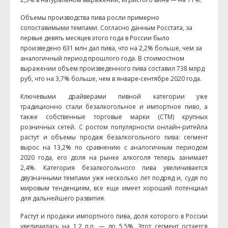
Объемы производства пива росли примерно
сопоставимыми темпами. Согласно данным Росстата, за
первые девять месяцев этого года в России было
произведено 631 млн дал пива, что на 2,2% больше, чем за
аналогичный период прошлого года. В стоимостном
выражении объем произведенного пива составил 738 млрд
руб, что на 3,7% больше, чем в январе-сентябре 2020 года.
Ключевыми драйверами пивной категории уже
традиционно стали безалкогольное и импортное пиво, а
также собственные торговые марки (СТМ) крупных
розничных сетей. С ростом популярности онлайн-ритейла
растут и объемы продаж безалкогольного пива: сегмент
вырос на 13,2% по сравнению с аналогичным периодом
2020 года, его доля на рынке алкоголя теперь занимает
2,4%. Категория безалкогольного пива увеличивается
двузначными темпами уже несколько лет подряд и, судя по
мировым тенденциям, все еще имеет хороший потенциал
для дальнейшего развития.
Растут и продажи импортного пива, доля которого в России
увеличилась на 1,2 п.п.
—
до 5,5%. Этот сегмент остается