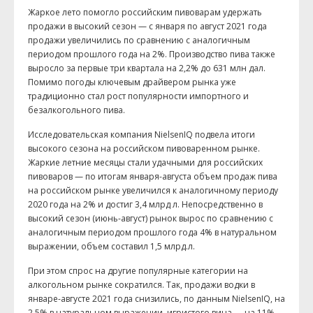
Жаркое лето помогло российским пивоварам удержать
продажи в высокий сезон — с января по август 2021 года
продажи увеличились по сравнению с аналогичным
периодом прошлого года на 2%. Производство пива также
выросло за первые три квартала на 2,2% до 631 млн дал.
Помимо погоды ключевым драйвером рынка уже
традиционно стал рост популярности импортного и
безалкогольного пива.
Исследовательская компания NielsenIQ подвела итоги
высокого сезона на российском пивоваренном рынке.
Жаркие летние месяцы стали удачными для российских
пивоваров — по итогам января-августа объем продаж пива
на российском рынке увеличился к аналогичному периоду
2020 года на 2% и достиг 3,4 млрд л. Непосредственно в
высокий сезон (июнь-август) рынок вырос по сравнению с
аналогичным периодом прошлого года 4% в натуральном
выражении, объем составил 1,5 млрд.л.
При этом спрос на другие популярные категории на
алкогольном рынке сократился. Так, продажи водки в
январе-августе 2021 года снизились, по данным NielsenIQ, на
2,5% в натуральном выражении, игристого вина — на 11%.