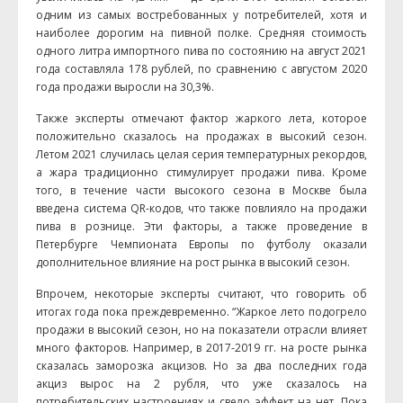
одним из самых востребованных у потребителей, хотя и
наиболее дорогим на пивной полке. Средняя стоимость
одного литра импортного пива по состоянию на август 2021
года составляла 178 рублей, по сравнению с августом 2020
года продажи выросли на 30,3%.
Также эксперты отмечают фактор жаркого лета, которое
положительно сказалось на продажах в высокий сезон.
Летом 2021 случилась целая серия температурных рекордов,
а жара традиционно стимулирует продажи пива. Кроме
того, в течение части высокого сезона в Москве была
введена система QR-кодов, что также повлияло на продажи
пива в рознице. Эти факторы, а также проведение в
Петербурге Чемпионата Европы по футболу оказали
дополнительное влияние на рост рынка в высокий сезон.
Впрочем, некоторые эксперты считают, что говорить об
итогах года пока преждевременно. “Жаркое лето подогрело
продажи в высокий сезон, но на показатели отрасли влияет
много факторов. Например, в 2017-2019 гг. на росте рынка
сказалась заморозка акцизов. Но за два последних года
акциз вырос на 2 рубля, что уже сказалось на
потребительских настроениях и свело эффект на нет. Пока