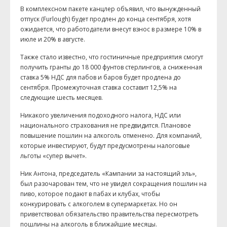
В комплексном пакете канцлер объявил, что вынужденный
отпуск (
Furlough
) будет продлен до конца сентября, хотя
ожидается, что работодатели внесут взнос в размере 10% в
июле и 20% в августе.
Также стало известно, что гостиничные предприятия смогут
получить гранты до 18 000 фунтов стерлингов, а сниженная
ставка 5% НДС для пабов и баров будет продлена до
сентября. Промежуточная ставка составит 12,5% на
следующие шесть месяцев.
Никакого увеличения подоходного налога, НДС или
национального страхования не предвидится. Плановое
повышение пошлин на алкоголь отменено. Для компаний,
которые инвестируют, будут предусмотрены налоговые
льготы «супер вычет».
Ник Антона, председатель «Кампании за настоящий эль»,
был разочарован тем, что не увидел сокращения пошлин на
пиво, которое подают в пабах и клубах, чтобы
конкурировать с алкоголем в супермаркетах. Но он
приветствовал обязательство правительства пересмотреть
пошлины на алкоголь в ближайшие месяцы.