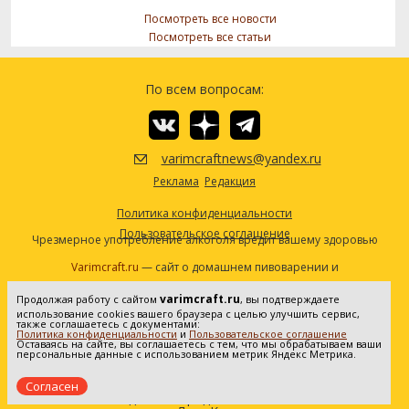
Посмотреть все новости
Посмотреть все статьи
По всем вопросам:
varimcraftnews@yandex.ru
Реклама
Редакция
Политика конфиденциальности
Пользовательское соглашение
Чрезмерное употребление алкоголя вредит вашему здоровью
Varimcraft.ru
— сайт о домашнем пивоварении и
самогоноварении.
varimcraft.ru
Продолжая работу с сайтом
, вы подтверждаете
Сетевое издание «Варимкрафт». Зарегистрировано в
использование cookies вашего браузера с целью улучшить сервис,
Федеральной службе по надзору в сфере связи, информационных
также соглашаетесь с документами:
Политика конфиденциальности
и
Пользовательское соглашение
технологий и массовых коммуникаций (Роскомнадзор). Реестровая
Оставаясь на сайте, вы соглашаетесь с тем, что мы обрабатываем ваши
персональные данные с использованием метрик Яндекс Метрика.
запись ЭЛ No ФС77-80936 от 25.05.2021. Все права защищены. 16+
Согласен
Создание и продвижение сайта