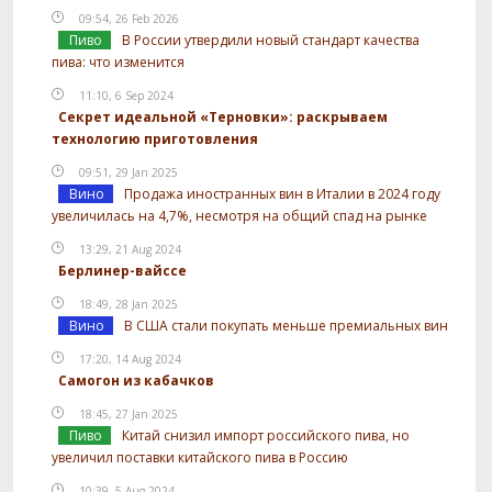
09:54, 26 Feb 2026
Пиво
В России утвердили новый стандарт качества
пива: что изменится
11:10, 6 Sep 2024
Секрет идеальной «Терновки»: раскрываем
технологию приготовления
09:51, 29 Jan 2025
Вино
Продажа иностранных вин в Италии в 2024 году
увеличилась на 4,7%, несмотря на общий спад на рынке
13:29, 21 Aug 2024
Берлинер-вайссе
18:49, 28 Jan 2025
Вино
В США стали покупать меньше премиальных вин
17:20, 14 Aug 2024
Самогон из кабачков
18:45, 27 Jan 2025
Пиво
Китай снизил импорт российского пива, но
увеличил поставки китайского пива в Россию
10:39, 5 Aug 2024