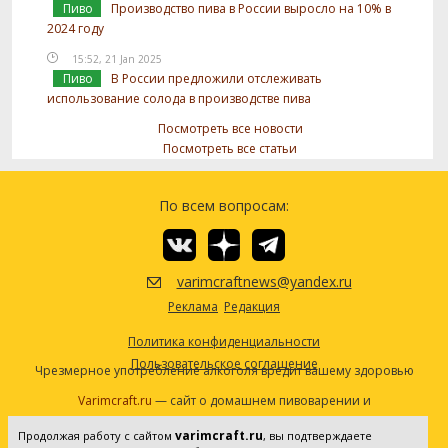
Пиво
Производство пива в России выросло на 10% в
2024 году
15:52, 21 Jan 2025
Пиво
В России предложили отслеживать
использование солода в производстве пива
Посмотреть все новости
Посмотреть все статьи
По всем вопросам:
varimcraftnews@yandex.ru
Реклама
Редакция
Политика конфиденциальности
Пользовательское соглашение
Чрезмерное употребление алкоголя вредит вашему здоровью
Varimcraft.ru
— сайт о домашнем пивоварении и
самогоноварении.
varimcraft.ru
Продолжая работу с сайтом
, вы подтверждаете
Сетевое издание «Варимкрафт». Зарегистрировано в