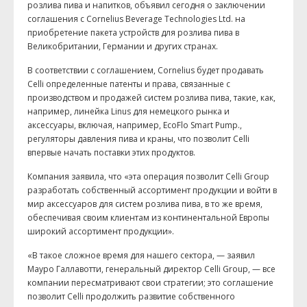
розлива пива и напитков, объявил сегодня о заключении
соглашения с
Cornelius
Beverage
Technologies
Ltd
. на
приобретение пакета устройств для розлива пива в
Великобритании, Германии и других странах.
В соответствии с соглашением,
Cornelius
будет продавать
Celli
определенные патенты и права, связанные с
производством и продажей систем розлива пива, такие, как,
например, линейка
Linus
для немецкого рынка и
аксессуары, включая, например,
EcoFlo
Smart
Pump
.,
регуляторы давления пива и краны, что позволит
Celli
впервые начать поставки этих продуктов.
Компания заявила, что «эта операция позволит
Celli
Group
разработать собственный ассортимент продукции и войти в
мир аксессуаров для систем розлива пива, в то же время,
обеспечивая своим клиентам из континентальной Европы
широкий ассортимент продукции».
«В такое сложное время для нашего сектора, — заявил
Мауро Галлавотти, генеральный директор
Celli
Group
, — все
компании пересматривают свои стратегии; это соглашение
позволит
Celli
продолжить развитие собственного