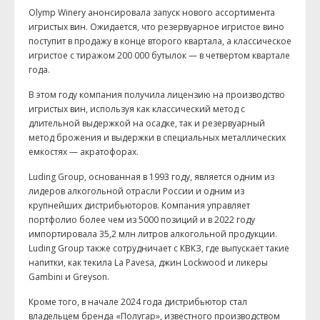
Olymp Winery анонсировала запуск нового ассортимента
игристых вин. Ожидается, что резервуарное игристое вино
поступит в продажу в конце второго квартала, а классическое
игристое с тиражом 200 000 бутылок — в четвертом квартале
года.
В этом году компания получила лицензию на производство
игристых вин, используя как классический метод с
длительной выдержкой на осадке, так и резервуарный
метод брожения и выдержки в специальных металлических
емкостях — акратофорах.
Luding Group, основанная в 1993 году, является одним из
лидеров алкогольной отрасли России и одним из
крупнейших дистрибьюторов. Компания управляет
портфолио более чем из 5000 позиций и в 2022 году
импортировала 35,2 млн литров алкогольной продукции.
Luding Group также сотрудничает с КВКЗ, где выпускает такие
напитки, как текила La Pavesa, джин Lockwood и ликеры
Gambini и Greyson.
Кроме того, в начале 2024 года дистрибьютор стал
владельцем бренда «Полугар», известного производством