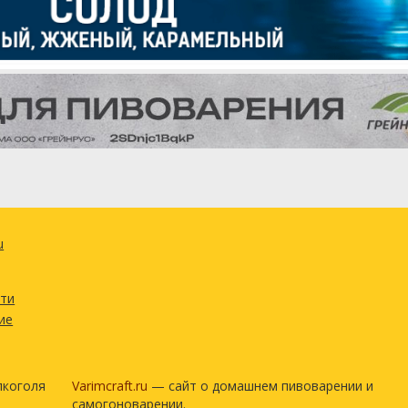
u
сти
ие
лкоголя
Varimcraft.ru
— сайт о домашнем пивоварении и
самогоноварении.