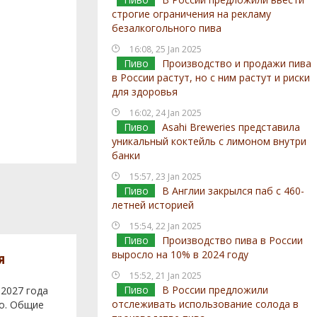
строгие ограничения на рекламу
безалкогольного пива
16:08, 25 Jan 2025
Пиво
Производство и продажи пива
в России растут, но с ним растут и риски
для здоровья
16:02, 24 Jan 2025
Пиво
Asahi Breweries представила
уникальный коктейль с лимоном внутри
банки
15:57, 23 Jan 2025
Пиво
В Англии закрылся паб с 460-
летней историей
15:54, 22 Jan 2025
Пиво
Производство пива в России
выросло на 10% в 2024 году
я
15:52, 21 Jan 2025
Пиво
В России предложили
 2027 года
отслеживать использование солода в
во. Общие