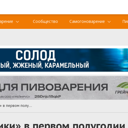
арение
Сообщество
Самогоноварение
Пи
Объем продаж «Балтики» в первом полугодии вырос
ки» в первом полугодии