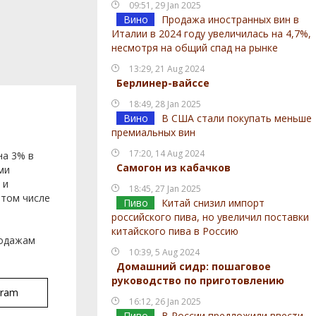
09:51, 29 Jan 2025
Вино
Продажа иностранных вин в
Италии в 2024 году увеличилась на 4,7%,
несмотря на общий спад на рынке
13:29, 21 Aug 2024
Берлинер-вайссе
18:49, 28 Jan 2025
Вино
В США стали покупать меньше
премиальных вин
17:20, 14 Aug 2024
на 3% в
Самогон из кабачков
ми
 и
18:45, 27 Jan 2025
 том числе
Пиво
Китай снизил импорт
российского пива, но увеличил поставки
китайского пива в Россию
родажам
10:39, 5 Aug 2024
Домашний сидр: пошаговое
руководство по приготовлению
gram
16:12, 26 Jan 2025
Пиво
В России предложили ввести