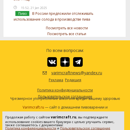
15:52, 21 Jan 2025
Пиво
В России предложили отслеживать
использование солода в производстве пива
Посмотреть все новости
Посмотреть все статьи
По всем вопросам:
varimcraftnews@yandex.ru
Реклама
Редакция
Политика конфиденциальности
Пользовательское соглашение
Чрезмерное употребление алкоголя вредит вашему здоровью
Varimcraft.ru
— сайт о домашнем пивоварении и
самогоноварении.
varimcraft.ru
Продолжая работу с сайтом
, вы подтверждаете
Сетевое издание «Варимкрафт». Зарегистрировано в
использование cookies вашего браузера с целью улучшить сервис,
Федеральной службе по надзору в сфере связи, информационных
также соглашаетесь с документами:
Политика конфиденциальности
и
Пользовательское соглашение