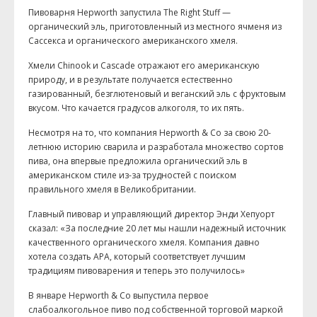
Пивоварня Hepworth запустила The Right Stuff —
органический эль, приготовленный из местного ячменя из
Сассекса и органического американского хмеля.
Хмели Chinook и Cascade отражают его американскую
природу, и в результате получается естественно
газированный, безглютеновый и веганский эль с фруктовым
вкусом. Что качается градусов алкоголя, то их пять.
Несмотря на то, что компания Hepworth & Co за свою 20-
летнюю историю сварила и разработала множество сортов
пива, она впервые предложила органический эль в
американском стиле из-за трудностей с поиском
правильного хмеля в Великобритании.
Главный пивовар и управляющий директор Энди Хепуорт
сказал: «За последние 20 лет мы нашли надежный источник
качественного органического хмеля. Компания давно
хотела создать APA, который соответствует лучшим
традициям пивоварения и теперь это получилось»
В январе Hepworth & Co выпустила первое
слабоалкогольное пиво под собственной торговой маркой