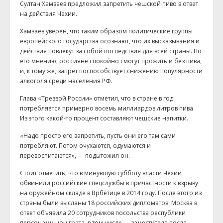
Султан Хамзаев предложил запретить чешской пиво в ответ
на действия Чехии.
Хамзаев уверен, что таким образом политические группы
европейского государства осознают, что их высказывания и
действия повлекут за собой последствия для всей страны. По
его мнению, россияне спокойно смогут прожить и без пива,
и, к тому же, запрет поспособствует снижению популярности
алкоголя среди населения РФ.
Глава «Трезвой России» отметил, что в стране в год
потребляется примерно восемь миллиардов литров пива.
Из этого какой-то процент составляют чешские напитки.
«Надо просто его запретить, пусть они его там сами
потребляют. Потом очухаются, одумаются и
перевоспитаются», — подытожил он.
С
тоит отметить, что в минувшую субботу власти Чехии
обвинили российские спецслужбы в причастности к взрыву
на оружейном складе в Врбетице в 2014 году.
После этого из
страны были высланы 18 российских дипломатов. Москва в
ответ
объявила 20 сотрудников посольства республики
персонами нон грата, в том числе —
заместителя посла.