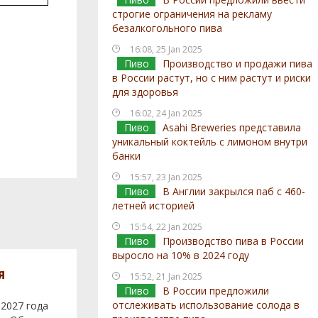
строгие ограничения на рекламу
безалкогольного пива
16:08, 25 Jan 2025
Пиво
Производство и продажи пива
в России растут, но с ним растут и риски
для здоровья
16:02, 24 Jan 2025
Пиво
Asahi Breweries представила
уникальный коктейль с лимоном внутри
банки
15:57, 23 Jan 2025
Пиво
В Англии закрылся паб с 460-
летней историей
15:54, 22 Jan 2025
Пиво
Производство пива в России
выросло на 10% в 2024 году
я
15:52, 21 Jan 2025
Пиво
В России предложили
отслеживать использование солода в
 2027 года