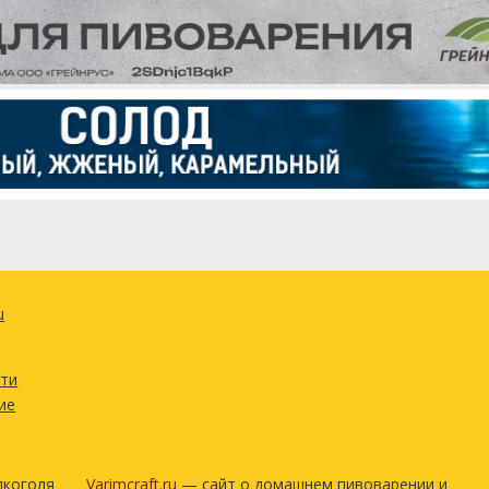
u
сти
ие
лкоголя
Varimcraft.ru
— сайт о домашнем пивоварении и