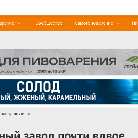
арение
Сообщество
Самогоноварение
Пи
Эстонский пивоваренный завод почти вдвое увеличит экспорт в Россию
ный завод почти вдвое