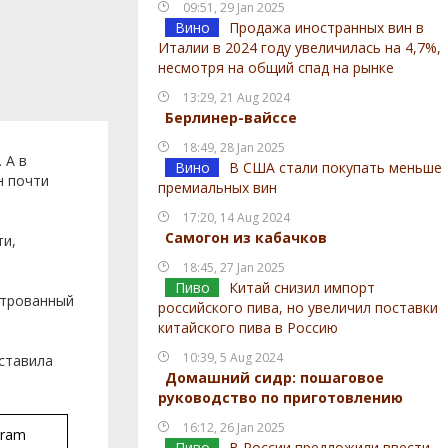
09:51, 29 Jan 2025
Вино
Продажа иностранных вин в
Италии в 2024 году увеличилась на 4,7%,
несмотря на общий спад на рынке
13:29, 21 Aug 2024
Берлинер-вайссе
18:49, 28 Jan 2025
 А в
Вино
В США стали покупать меньше
н почти
премиальных вин
17:20, 14 Aug 2024
Самогон из кабачков
ти,
18:45, 27 Jan 2025
Пиво
Китай снизил импорт
ьтрованный
российского пива, но увеличил поставки
китайского пива в Россию
10:39, 5 Aug 2024
оставила
Домашний сидр: пошаговое
руководство по приготовлению
16:12, 26 Jan 2025
gram
Пиво
В России предложили ввести