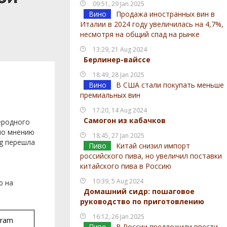
09:51, 29 Jan 2025
Вино
Продажа иностранных вин в
Италии в 2024 году увеличилась на 4,7%,
несмотря на общий спад на рынке
13:29, 21 Aug 2024
Берлинер-вайссе
18:49, 28 Jan 2025
о
Вино
В США стали покупать меньше
премиальных вин
17:20, 14 Aug 2024
Самогон из кабачков
еродного
 по мнению
18:45, 27 Jan 2025
og перешла
Пиво
Китай снизил импорт
российского пива, но увеличил поставки
китайского пива в Россию
10:39, 5 Aug 2024
ю на
Домашний сидр: пошаговое
руководство по приготовлению
16:12, 26 Jan 2025
gram
Пиво
В России предложили ввести