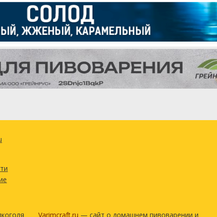
u
сти
ие
лкоголя
Varimcraft.ru
— сайт о домашнем пивоварении и