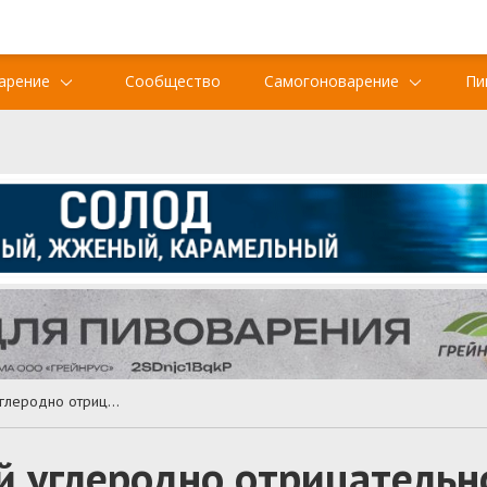
арение
Сообщество
Самогоноварение
Пи
BrewDog стала первой углеродно отрицательной пивоварней
й углеродно отрицательн