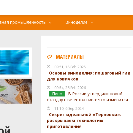
вная промышленность
Виноделие
МАТЕРИАЛЫ
09:51, 18 Feb 2025
Основы виноделия: пошаговый гид
для новичков
09:54, 26 Feb 2026
Пиво
В России утвердили новый
стандарт качества пива: что изменится
11:10, 6 Sep 2024
Секрет идеальной «Терновки»:
раскрываем технологию
ой
приготовления