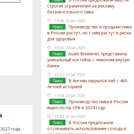
строгие ограничения на рекламу
безалкогольного пива
16:08, 25 Jan 2025
Пиво
Производство и продажи пива
в России растут, но с ним растут и риски
для здоровья
16:02, 24 Jan 2025
Пиво
Asahi Breweries представила
уникальный коктейль с лимоном внутри
банки
15:57, 23 Jan 2025
Пиво
В Англии закрылся паб с 460-
летней историей
15:54, 22 Jan 2025
Пиво
Производство пива в России
выросло на 10% в 2024 году
я
15:52, 21 Jan 2025
Пиво
В России предложили
отслеживать использование солода в
 2027 года