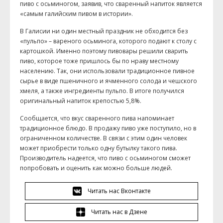
пиво с осьминогом, заявив, что сваренный напиток является
«самым галийским пивом в истории».
В Галисии ни один местный праздник не обходится без
«пульпо» – вареного осьминога, которого подают к столу с
картошкой. Именно поэтому пивовары решили сварить
пиво, которое тоже пришлось бы по нраву местному
населению. Так, они использовали традиционное пивное
сырье в виде пшеничного и ячменного солода и чешского
хмеля, а также ингредиенты пульпо. В итоге получился
оригинальный напиток крепостью 5,8%.
Сообщается, что вкус сваренного пива напоминает
традиционное блюдо. В продажу пиво уже поступило, но в
ограниченном количестве. В связи с этим один человек
может приобрести только одну бутылку такого пива.
Производитель надеется, что пиво с осьминогом сможет
попробовать и оценить как можно больше людей.
Читать нас Вконтакте
Читать нас в Дзене