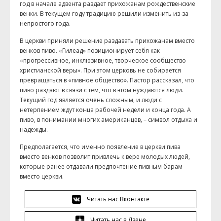
год в начале адвента раздает прихожанам рождественские
венки. В текущем году традицию решили изменить из-за
непростого года.
В церкви приняли решение раздавать прихожанам вместо
венков пиво. «Гилеад» позиционирует себя как
«прогрессивное, инклюзивное, творческое сообщество
христианской веры». При этом церковь не собирается
превращаться в «пивное общество». Пастор рассказал, что
пиво раздают в связи с тем, что в этом нуждаются люди.
Текущий год является очень сложным, и люди с
нетерпением ждут конца рабочей недели и конца года. А
пиво, в понимании многих американцев, – символ отдыха и
надежды.
Предполагается, что именно появление в церкви пива
вместо венков позволит привлечь к вере молодых людей,
которые ранее отдавали предпочтение пивным барам
вместо церкви.
Читать нас Вконтакте
Читать нас в Дзене