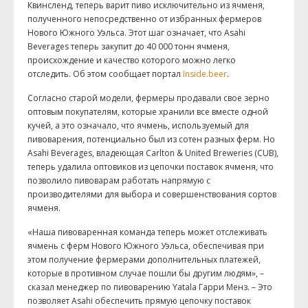
Квинсленд, теперь варит пиво исключительно из ячменя,
полученного непосредственно от избранных фермеров
Нового Южного Уэльса. Этот шаг означает, что Asahi
Beverages теперь закупит до 40 000 тонн ячменя,
происхождение и качество которого можно легко
отследить. Об этом сообщает портал
Inside.beer
.
Согласно старой модели, фермеры продавали свое зерно
оптовым покупателям, которые хранили все вместе одной
кучей, а это означало, что ячмень, используемый для
пивоварения, потенциально был из сотен разных ферм. Но
Asahi Beverages, владеющая Carlton & United Breweries (CUB),
теперь удалила оптовиков из цепочки поставок ячменя, что
позволило пивоварам работать напрямую с
производителями для выбора и совершенствования сортов
ячменя.
«Наша пивоваренная команда теперь может отслеживать
ячмень с ферм Нового Южного Уэльса, обеспечивая при
этом получение фермерами дополнительных платежей,
которые в противном случае пошли бы другим людям», –
сказал менеджер по пивоварению Yatala Гарри Менз. – Это
позволяет Asahi обеспечить прямую цепочку поставок