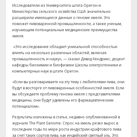
Исследователи из Университета штата Орегон и
Министерства сельского хозяйства США значительно
расширили имеющиеся данные о геноме хмеля. Это
поможет пивоваренной промышленности, а также ученым,
изучающим потенциальные медицинские преимущества
хмеля.
«Это исследование обладает уникальной способностью
влиять на несколько различных областей, включая
промышленность и науку», — сказал Дэвид Хендрикс, доцент
кафедры биохимии и биофизики Школы электротехники и
компьютерных наук в штате Орегон.
«Если вы разговариваете на эту тему с любителями пива, они
будут в восторге от пивоваренных особенностей хмеля. Если
вы обсуждаете проблему генома хмеля с представителями
медицины, они будут удивлены его фармацевтическим
потенциалом».
Результаты изложены в статье, недавно опубликованной в
журнале The Plant Genome. Спрос на хмель резко вырос в
последние годы по мере роста индустрии крафтового пива
за счет таких сортов пива, как индийский светлый эль. Это