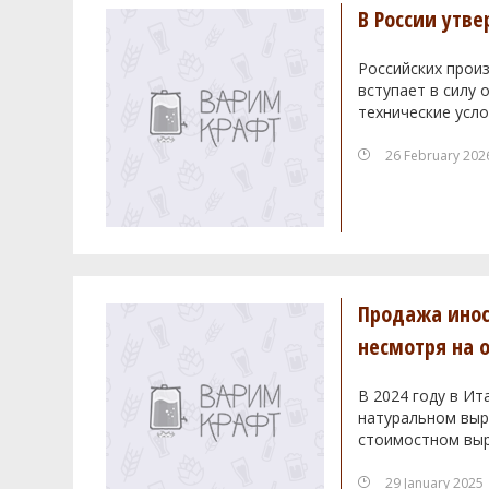
В России утв
Российских произ
вступает в силу
технические усло
26 February 202
Продажа инос
несмотря на 
В 2024 году в Ит
натуральном выра
стоимостном выр
29 January 2025