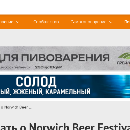
арение
Сообщество
Самогоноварение
Пи
Все, что вам нужно знать о Norwich Beer Festival 2022
ать о Norwich Beer Festiv