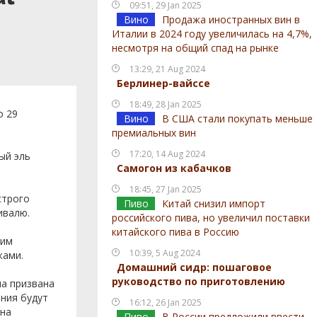
09:51, 29 Jan 2025
Вино
Продажа иностранных вин в
Италии в 2024 году увеличилась на 4,7%,
несмотря на общий спад на рынке
13:29, 21 Aug 2024
Берлинер-вайссе
18:49, 28 Jan 2025
о 29
Вино
В США стали покупать меньше
премиальных вин
17:20, 14 Aug 2024
ный эль
Самогон из кабачков
18:45, 27 Jan 2025
строго
Пиво
Китай снизил импорт
ивалю.
российского пива, но увеличил поставки
китайского пива в Россию
шим
10:39, 5 Aug 2024
ками.
Домашний сидр: пошаговое
руководство по приготовлению
на призвана
ния будут
16:12, 26 Jan 2025
 на
Пиво
В России предложили ввести