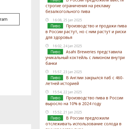
строгие ограничения на рекламу
безалкогольного пива
gram
16:08, 25 Jan 2025
Пиво
Производство и продажи пива
в России растут, но с ним растут и риски
для здоровья
16:02, 24 Jan 2025
Пиво
Asahi Breweries представила
уникальный коктейль с лимоном внутри
банки
15:57, 23 Jan 2025
Пиво
В Англии закрылся паб с 460-
летней историей
15:54, 22 Jan 2025
Пиво
Производство пива в России
выросло на 10% в 2024 году
15:52, 21 Jan 2025
Пиво
В России предложили
отслеживать использование солода в