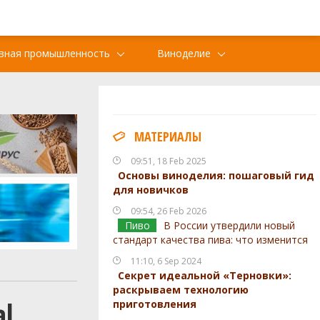
вная промышленность
Виноделие
МАТЕРИАЛЫ
09:51, 18 Feb 2025
Основы виноделия: пошаговый гид
для новичков
09:54, 26 Feb 2026
Пиво
В России утвердили новый
стандарт качества пива: что изменится
11:10, 6 Sep 2024
Секрет идеальной «Терновки»:
раскрываем технологию
al
приготовления