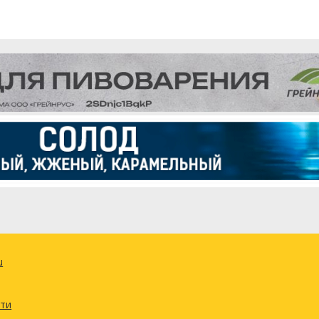
u
сти