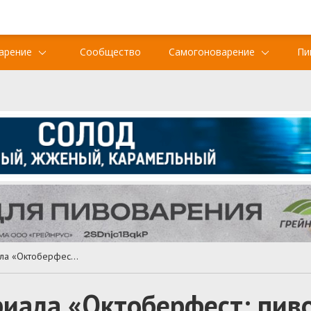
арение
Сообщество
Самогоноварение
Пи
Ожидается выход сериала «Октоберфест: пиво и кровь»
иала «Октоберфест: пиво