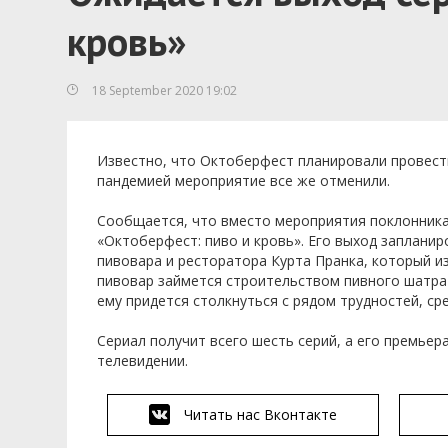
кровь»
18 September 2020 19:02
Известно, что Октоберфест планировали провести 
пандемией мероприятие все же отменили.
Сообщается, что вместо мероприятия поклонника
«Октоберфест: пиво и кровь». Его выход заплани
пивовара и ресторатора Курта Пранка, который и
пивовар займется строительством пивного шатра 
ему придется столкнуться с рядом трудностей, ср
Сериал получит всего шесть серий, а его премьер
телевидении.
Читать нас Вконтакте