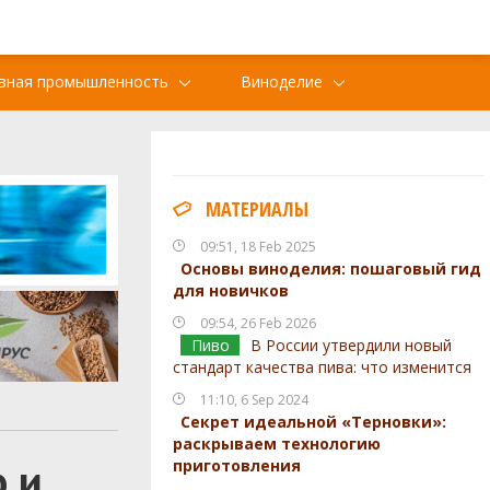
вная промышленность
Виноделие
МАТЕРИАЛЫ
09:51, 18 Feb 2025
Основы виноделия: пошаговый гид
для новичков
09:54, 26 Feb 2026
Пиво
В России утвердили новый
стандарт качества пива: что изменится
11:10, 6 Sep 2024
Секрет идеальной «Терновки»:
раскрываем технологию
 и
приготовления