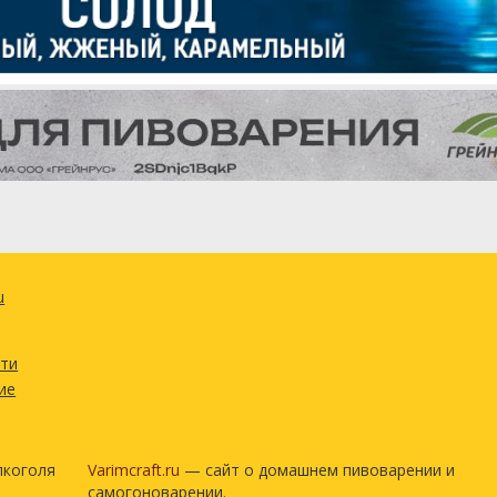
u
сти
ие
лкоголя
Varimcraft.ru
— сайт о домашнем пивоварении и
самогоноварении.