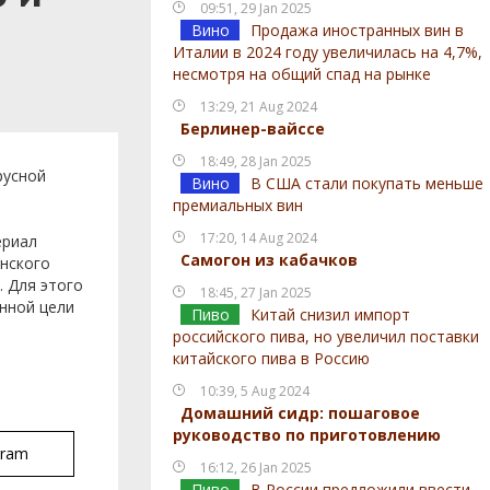
09:51, 29 Jan 2025
Вино
Продажа иностранных вин в
Италии в 2024 году увеличилась на 4,7%,
несмотря на общий спад на рынке
13:29, 21 Aug 2024
Берлинер-вайссе
18:49, 28 Jan 2025
русной
Вино
В США стали покупать меньше
премиальных вин
17:20, 14 Aug 2024
ериал
Самогон из кабачков
онского
. Для этого
18:45, 27 Jan 2025
нной цели
Пиво
Китай снизил импорт
российского пива, но увеличил поставки
китайского пива в Россию
а
10:39, 5 Aug 2024
Домашний сидр: пошаговое
руководство по приготовлению
gram
16:12, 26 Jan 2025
Пиво
В России предложили ввести