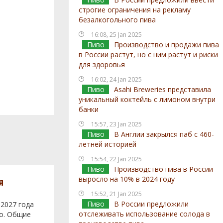
строгие ограничения на рекламу
безалкогольного пива
16:08, 25 Jan 2025
Пиво
Производство и продажи пива
в России растут, но с ним растут и риски
для здоровья
16:02, 24 Jan 2025
Пиво
Asahi Breweries представила
уникальный коктейль с лимоном внутри
банки
15:57, 23 Jan 2025
Пиво
В Англии закрылся паб с 460-
летней историей
15:54, 22 Jan 2025
Пиво
Производство пива в России
выросло на 10% в 2024 году
я
15:52, 21 Jan 2025
Пиво
В России предложили
 2027 года
отслеживать использование солода в
во. Общие