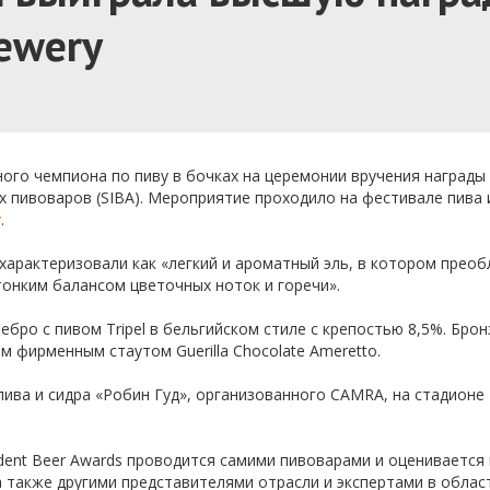
rewery
ого чемпиона по пиву в бочках на церемонии вручения награды 
х пивоваров (SIBA). Мероприятие проходило на фестивале пива 
y
.
 охарактеризовали как «легкий и ароматный эль, в котором прео
онким балансом цветочных ноток и горечи».
ебро с пивом Tripel в бельгийском стиле с крепостью 8,5%. Бро
м фирменным стаутом Guerilla Chocolate Ameretto.
ива и сидра «Робин Гуд», организованного CAMRA, на стадионе 
ent Beer Awards проводится самими пивоварами и оценивается
а также другими представителями отрасли и экспертами в облас