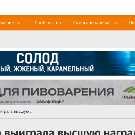
арение
Сообщество
Самогоноварение
Пи
Пивоварня Navigation выиграла высшую награду SIBA Midlands Cask Brewery
n выиграла высшую награ