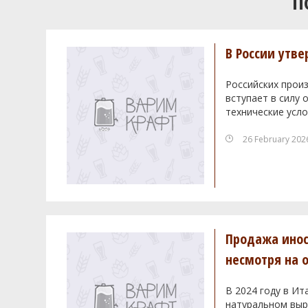
П
В России утв
Российских произ
вступает в силу
технические усло
26 February 202
Продажа инос
несмотря на 
В 2024 году в Ит
натуральном выра