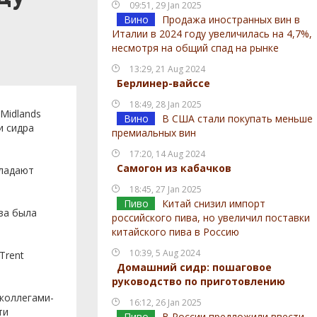
09:51, 29 Jan 2025
Вино
Продажа иностранных вин в
Италии в 2024 году увеличилась на 4,7%,
несмотря на общий спад на рынке
13:29, 21 Aug 2024
Берлинер-вайссе
18:49, 28 Jan 2025
Midlands
Вино
В США стали покупать меньше
и сидра
премиальных вин
17:20, 14 Aug 2024
Самогон из кабачков
бладают
18:45, 27 Jan 2025
Пиво
Китай снизил импорт
нза была
российского пива, но увеличил поставки
китайского пива в Россию
10:39, 5 Aug 2024
Trent
Домашний сидр: пошаговое
руководство по приготовлению
 коллегами-
16:12, 26 Jan 2025
ти
Пиво
В России предложили ввести