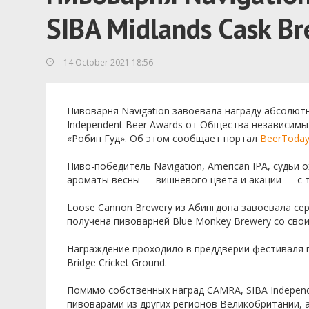
SIBA Midlands Cask B
14 October 2021 18:56
Пивоварня Navigation завоевала награду абсолютн
Independent Beer Awards от Общества независимы
«Робин Гуд». Об этом сообщает портал
BeerToda
Пиво-победитель Navigation, American IPA, судьи
ароматы весны — вишневого цвета и акации — с т
Loose Cannon Brewery из Абингдона завоевала сер
получена пивоварней Blue Monkey Brewery со свои
Награждение проходило в преддверии фестиваля п
Bridge Cricket Ground.
Помимо собственных наград CAMRA, SIBA Independ
пивоварами из других регионов Великобритании, 