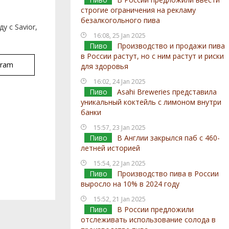
строгие ограничения на рекламу
безалкогольного пива
у с Savior,
16:08, 25 Jan 2025
Пиво
Производство и продажи пива
в России растут, но с ним растут и риски
gram
для здоровья
16:02, 24 Jan 2025
Пиво
Asahi Breweries представила
уникальный коктейль с лимоном внутри
банки
15:57, 23 Jan 2025
Пиво
В Англии закрылся паб с 460-
летней историей
15:54, 22 Jan 2025
Пиво
Производство пива в России
выросло на 10% в 2024 году
15:52, 21 Jan 2025
Пиво
В России предложили
отслеживать использование солода в