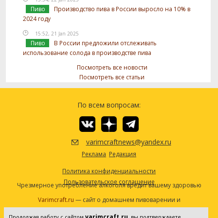
Пиво
Производство пива в России выросло на 10% в
2024 году
15:52, 21 Jan 2025
Пиво
В России предложили отслеживать
использование солода в производстве пива
Посмотреть все новости
Посмотреть все статьи
По всем вопросам:
varimcraftnews@yandex.ru
Реклама
Редакция
Политика конфиденциальности
Пользовательское соглашение
Чрезмерное употребление алкоголя вредит вашему здоровью
Varimcraft.ru
— сайт о домашнем пивоварении и
самогоноварении.
varimcraft.ru
Продолжая работу с сайтом
, вы подтверждаете