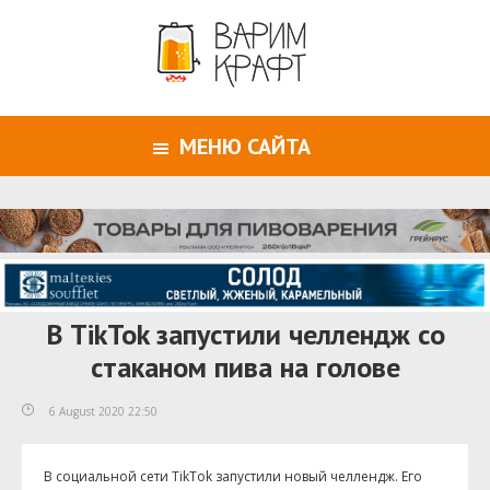
МЕНЮ САЙТА
В TikTok запустили челлендж со
стаканом пива на голове
6 August 2020 22:50
В социальной сети TikTok запустили новый челлендж. Его