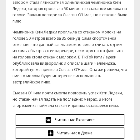
автором стала пятикратная олимпийская чемпионка Кэти
Ледеки, которая проплыла 50 метров со стаканом молока на
голове. Заплыв повторила Сьюзан О’Нилл, но в стакане было
пиво.
Чемпионка Кэти Ледеки проплыла со стаканом молока на
голове 50 метров всего за 35 секнуд. Сама спортсменка
отмечает, что данный заплыв можно смело считать одним
из самых быстрых в ее кареьере, несмотря на тот факт, что
на голове стоял стакан с молоком. В TikTok Кэти Ледеки
опубликовала видеоролик и описала шаги челленджа,
который тут же приняла Сьюзан О’Нилл. Она же решила, что
вместо молока будет интереснее использовать
австралийское пиво.
Сьюзан О’Нилл почти смогла повторить успех Кэти Ледеки,
но стакан начал падать на последних метрах. В итоге
спортсменка поймала стакан и допила оставшееся пиво.
Читать нас Вконтакте
Читать нас в Дзене