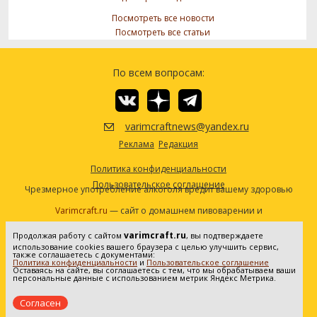
Посмотреть все новости
Посмотреть все статьи
По всем вопросам:
varimcraftnews@yandex.ru
Реклама
Редакция
Политика конфиденциальности
Пользовательское соглашение
Чрезмерное употребление алкоголя вредит вашему здоровью
Varimcraft.ru
— сайт о домашнем пивоварении и
самогоноварении.
varimcraft.ru
Продолжая работу с сайтом
, вы подтверждаете
Сетевое издание «Варимкрафт». Зарегистрировано в
использование cookies вашего браузера с целью улучшить сервис,
Федеральной службе по надзору в сфере связи, информационных
также соглашаетесь с документами:
Политика конфиденциальности
и
Пользовательское соглашение
технологий и массовых коммуникаций (Роскомнадзор). Реестровая
Оставаясь на сайте, вы соглашаетесь с тем, что мы обрабатываем ваши
персональные данные с использованием метрик Яндекс Метрика.
запись ЭЛ No ФС77-80936 от 25.05.2021. Все права защищены. 16+
Согласен
Создание и продвижение сайта