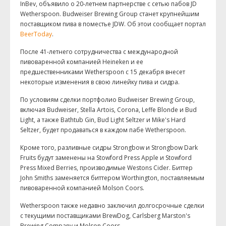
InBev, объявило о 20-летнем партнерстве с сетью пабов JD
Wetherspoon. Budweiser Brewing Group станет крупнейшим
поставщиком пива в поместье JDW. Об этои сообщает портал
BeerToday
.
После 41-летнего сотрудничества с международной
пивоваренной компанией Heineken и ее
предшественниками Wetherspoon с 15 декабря внесет
некоторые изменения в свою линейку пива и сидра.
По условиям сделки портфолио Budweiser Brewing Group,
включая Budweiser, Stella Artois, Corona, Leffe Blonde и Bud
Light, а также Bathtub Gin, Bud Light Seltzer и Mike's Hard
Seltzer, будет продаваться в каждом пабе Wetherspoon.
Кроме того, разливные сидры Strongbow и Strongbow Dark
Fruits будут заменены на Stowford Press Apple и Stowford
Press Mixed Berries, производимые Westons Cider. Биттер
John Smiths заменяется биттером Worthington, поставляемым
пивоваренной компанией Molson Coors.
Wetherspoon также недавно заключил долгосрочные сделки
с текущими поставщиками BrewDog, Carlsberg Marston's
Brewing Company и Molson Coors.