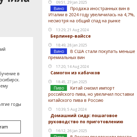
09:51, 29 Jan 2025
Вино
Продажа иностранных вин в
Италии в 2024 году увеличилась на 4,7%,
несмотря на общий спад на рынке
13:29, 21 Aug 2024
Берлинер-вайссе
18:49, 28 Jan 2025
ний
Вино
В США стали покупать меньше
премиальных вин
17:20, 14 Aug 2024
Самогон из кабачков
бучение в
осибирск.
18:45, 27 Jan 2025
 ему
Пиво
Китай снизил импорт
российского пива, но увеличил поставки
китайского пива в Россию
олгие годы
10:39, 5 Aug 2024
Домашний сидр: пошаговое
руководство по приготовлению
gram
16:12, 26 Jan 2025
Пиво
В России предложили ввести