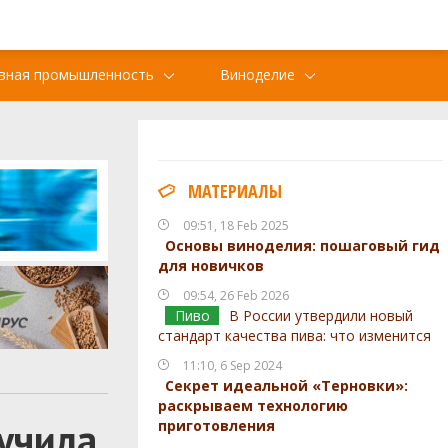
вная промышленность
Виноделие
МАТЕРИАЛЫ
09:51, 18 Feb 2025
Основы виноделия: пошаговый гид
для новичков
09:54, 26 Feb 2026
Пиво
В России утвердили новый
стандарт качества пива: что изменится
11:10, 6 Sep 2024
Секрет идеальной «Терновки»:
раскрываем технологию
лучила
приготовления