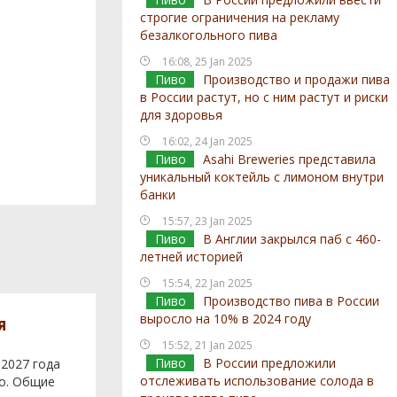
строгие ограничения на рекламу
безалкогольного пива
16:08, 25 Jan 2025
Пиво
Производство и продажи пива
в России растут, но с ним растут и риски
для здоровья
16:02, 24 Jan 2025
Пиво
Asahi Breweries представила
уникальный коктейль с лимоном внутри
банки
15:57, 23 Jan 2025
Пиво
В Англии закрылся паб с 460-
летней историей
15:54, 22 Jan 2025
Пиво
Производство пива в России
выросло на 10% в 2024 году
я
15:52, 21 Jan 2025
Пиво
В России предложили
 2027 года
отслеживать использование солода в
во. Общие