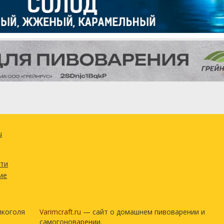
u
сти
ие
лкоголя
Varimcraft.ru
— сайт о домашнем пивоварении и
самогоноварении.