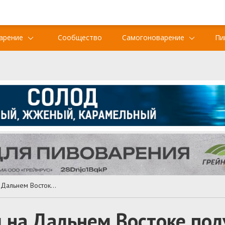
арение
Сообщество
Самогоноварение
Пи
«Балтика» в Сибири и на Дальнем Востоке получила нового директора
и на Дальнем Востоке по