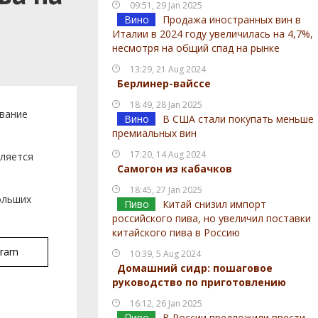
09:51, 29 Jan 2025
Вино
Продажа иностранных вин в
Италии в 2024 году увеличилась на 4,7%,
несмотря на общий спад на рынке
13:29, 21 Aug 2024
Берлинер-вайссе
18:49, 28 Jan 2025
ование
Вино
В США стали покупать меньше
премиальных вин
17:20, 14 Aug 2024
вляется
Самогон из кабачков
18:45, 27 Jan 2025
ольших
Пиво
Китай снизил импорт
российского пива, но увеличил поставки
китайского пива в Россию
gram
10:39, 5 Aug 2024
Домашний сидр: пошаговое
руководство по приготовлению
16:12, 26 Jan 2025
Пиво
В России предложили ввести