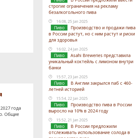
строгие ограничения на рекламу
безалкогольного пива
16:08, 25 Jan 2025
Пиво
Производство и продажи пива
в России растут, но с ним растут и риски
для здоровья
16:02, 24 Jan 2025
Пиво
Asahi Breweries представила
уникальный коктейль с лимоном внутри
банки
15:57, 23 Jan 2025
Пиво
В Англии закрылся паб с 460-
летней историей
я
15:54, 22 Jan 2025
Пиво
Производство пива в России
 2027 года
выросло на 10% в 2024 году
во. Общие
15:52, 21 Jan 2025
Пиво
В России предложили
отслеживать использование солода в