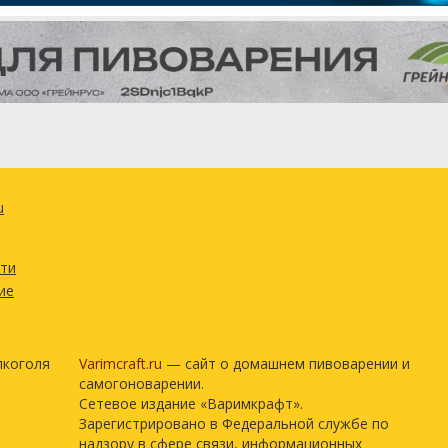
u
сти
ие
лкоголя
Varimcraft.ru
— сайт о домашнем пивоварении и
самогоноварении.
Сетевое издание «Варимкрафт».
Зарегистрировано в Федеральной службе по
надзору в сфере связи, информационных