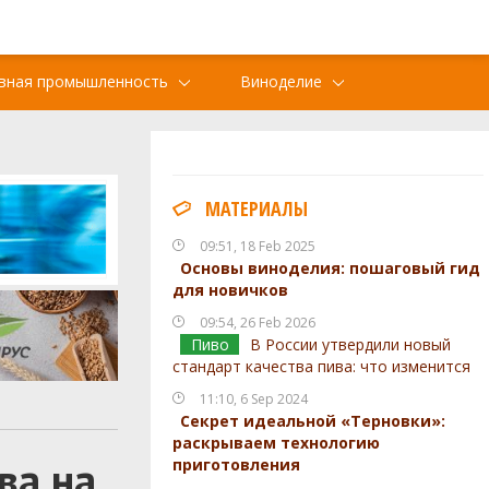
вная промышленность
Виноделие
МАТЕРИАЛЫ
09:51, 18 Feb 2025
Основы виноделия: пошаговый гид
для новичков
09:54, 26 Feb 2026
Пиво
В России утвердили новый
стандарт качества пива: что изменится
11:10, 6 Sep 2024
Секрет идеальной «Терновки»:
раскрываем технологию
ва на
приготовления