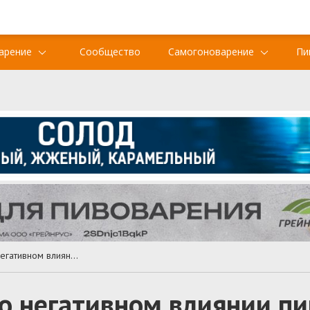
арение
Сообщество
Самогоноварение
Пи
Диетолог рассказала о негативном влиянии пива на мозг
 о негативном влиянии пи