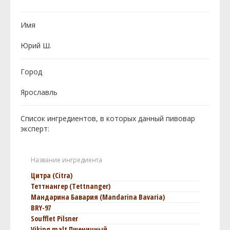
Имя
Юрий Ш.
Город
Ярославль
Список ингредиентов, в которых данный пивовар
эксперт:
Название ингредиента
Цитра (Citra)
Теттнангер (Tettnanger)
Мандарина Бавария (Mandarina Bavaria)
BRY-97
Soufflet Pilsner
Viking malt Пшеничный