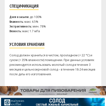
Cookie Malt
1.35 кг
СПЕЦИФИКАЦИЯ
Carafa Special Type III
0.45 кг
Хмель
Доля в засыпи:
до 100%
Влажность:
макс 4.5%
Амарилло (Amarillo)
28.35 г
Экстрактивность:
мин. 78%
Вязкость:
макс 1.7 мПа
Посмотреть рецепт полностью
УСЛОВИЯ ХРАНЕНИЯ
Солод должен храниться в чистом, прохладном (< 22 °C) и
сухом (< 35% влажности) помещении. При данных условиях
рекомендуется использовать молотый солод в течение 3
месяцев и цельнозерновой солод – в течение 18-24 месяцев
после даты его изготовления.