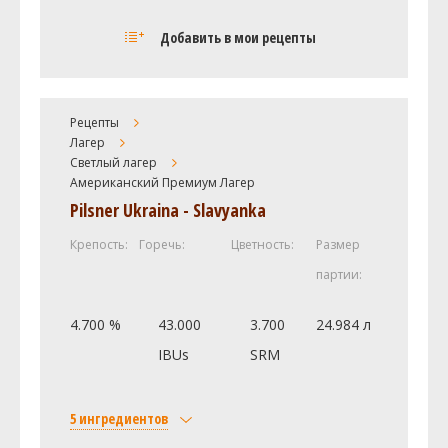
Солод
Добавить в мои рецепты
Castle Malting Pilsner Malt
10 кг
Carapils Weyermann
0.7 кг
Munich Light
0.5 кг
Рецепты
Хмель
Лагер
Светлый лагер
Славянка (Slavyanka)
70 г
Американский Премиум Лагер
Alta
20 г
Pilsner Ukraina - Slavyanka
Дрожжи
Крепость:
Горечь:
Цветность:
Размер
Fermentis - Saflager - German Lager
1 шт
партии:
Yeast W-34/70
4.700 %
43.000
3.700
24.984 л
Посмотреть рецепт полностью
IBUs
SRM
5 ингредиентов