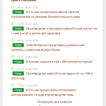
приготовлению
16:12, 26 Jan 2025
Пиво
В России предложили ввести строгие
ограничения на рекламу безалкогольного пива
16:08, 25 Jan 2025
Пиво
Производство и продажи пива в России растут, но
с ним растут и риски для здоровья
16:02, 24 Jan 2025
Пиво
Asahi Breweries представила уникальный
коктейль с лимоном внутри банки
15:57, 23 Jan 2025
Пиво
В Англии закрылся паб с 460-летней историей
15:54, 22 Jan 2025
Пиво
Производство пива в России выросло на 10% в
2024 году
15:52, 21 Jan 2025
Пиво
В России предложили отслеживать
использование солода в производстве пива
Посмотреть все новости