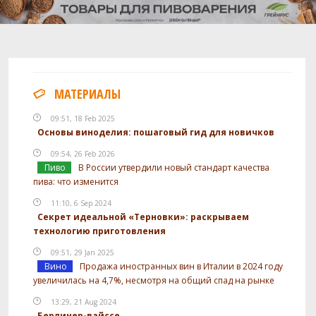
Хмель
Вик Секрет (Vic Secret)
30 г
Мозаик (Mosaic)
30 г
Мелба (Melba)
30 г
Геркулес (Herkules)
6 г
МАТЕРИАЛЫ
Дрожжи
09:51, 18 Feb 2025
The Yeast Bay - Vermont Ale
1 шт
Основы виноделия: пошаговый гид для новичков
09:54, 26 Feb 2026
Пиво
В России утвердили новый стандарт качества
Посмотреть рецепт полностью
пива: что изменится
11:10, 6 Sep 2024
Секрет идеальной «Терновки»: раскрываем
технологию приготовления
09:51, 29 Jan 2025
Вино
Продажа иностранных вин в Италии в 2024 году
увеличилась на 4,7%, несмотря на общий спад на рынке
13:29, 21 Aug 2024
Берлинер-вайссе