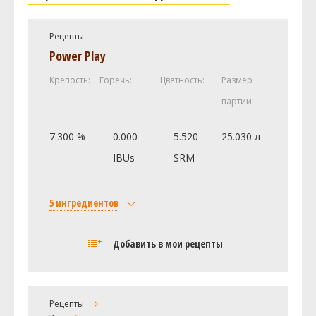
Рецепты
Power Play
Крепость:
Горечь:
Цветность:
Размер
партии:
7.300 %
0.000
5.520
25.030 л
IBUs
SRM
5 ингредиентов
Солод
Добавить в мои рецепты
Brewers Malt 2-Row
6.75 кг
Caramel Malt - 10L
0.45 кг
Хмель
Рецепты