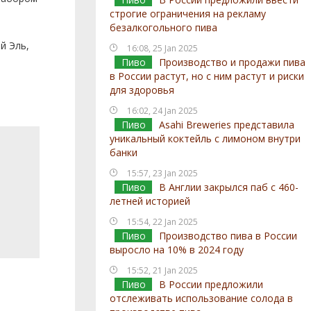
строгие ограничения на рекламу
безалкогольного пива
й Эль,
16:08, 25 Jan 2025
Пиво
Производство и продажи пива
в России растут, но с ним растут и риски
для здоровья
16:02, 24 Jan 2025
Пиво
Asahi Breweries представила
уникальный коктейль с лимоном внутри
банки
15:57, 23 Jan 2025
Пиво
В Англии закрылся паб с 460-
летней историей
15:54, 22 Jan 2025
Пиво
Производство пива в России
выросло на 10% в 2024 году
15:52, 21 Jan 2025
Пиво
В России предложили
отслеживать использование солода в