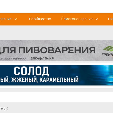
арение
Сообщество
Самогоноварение
Пи
eign)