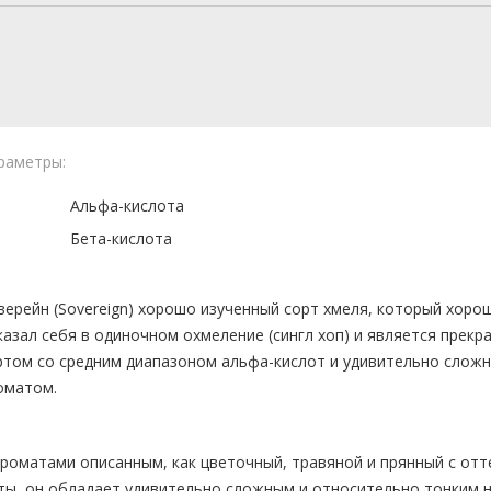
раметры:
Альфа-кислота
Бета-кислота
верейн (Sovereign) хорошо изученный сорт хмеля, который хоро
казал себя в одиночном охмеление (сингл хоп) и является прекр
ртом со средним диапазоном альфа-кислот и удивительно слож
оматом.
ароматами описанным, как цветочный, травяной и прянный с от
ты, он обладает удивительно сложным и относительно тонким 