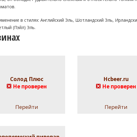
оматов.
именение в стилях: Английский Эль, Шотландский Эль, Ирландски
етлый (Пэйл) Эль.
зинах
Солод Плюс
Hcbeer.ru
Не проверен
Не проверен
Перейти
Перейти
овопермский пивовар