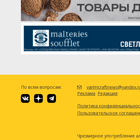
Хмель
Дрожжи
Пилигрим (Pilgrim)
Imperial Yeast - A10 Darkness
Соврейн (Sovereign)
Дрожжи
Посмотреть р
Omega Yeast Labs - Irish Ale 
Посмотреть р
По всем вопросам:
varimcraftnews@yandex.r
Реклама
Редакция
Политика конфиденциально
Пользовательское соглашен
Чрезмерное употребление а