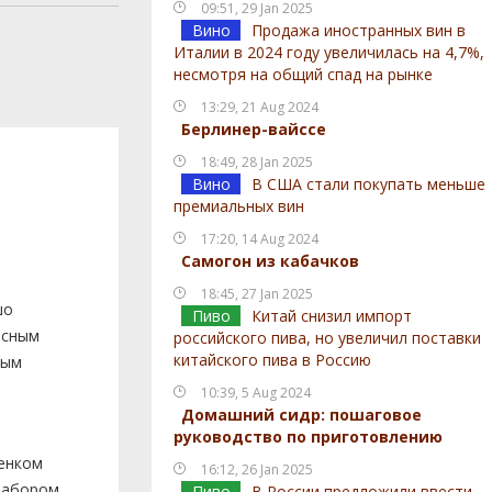
09:51, 29 Jan 2025
Вино
Продажа иностранных вин в
Италии в 2024 году увеличилась на 4,7%,
несмотря на общий спад на рынке
13:29, 21 Aug 2024
Берлинер-вайссе
18:49, 28 Jan 2025
Вино
В США стали покупать меньше
премиальных вин
17:20, 14 Aug 2024
Самогон из кабачков
18:45, 27 Jan 2025
шо
Пиво
Китай снизил импорт
асным
российского пива, но увеличил поставки
китайского пива в Россию
ным
10:39, 5 Aug 2024
Домашний сидр: пошаговое
руководство по приготовлению
тенком
16:12, 26 Jan 2025
набором
Пиво
В России предложили ввести