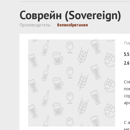
Соврейн (Sovereign)
Производитель:
Великобритания
Па
5.5
2.6
Со
по
со
ар
С 
мя