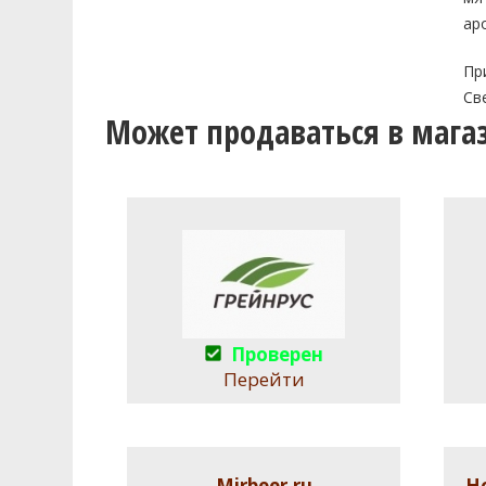
ар
Пр
Св
Может продаваться в мага
Проверен
Перейти
Mirbeer.ru
Н