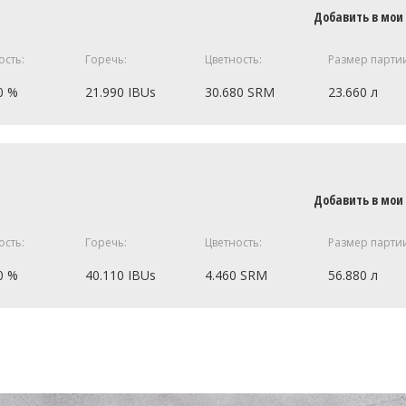
t
min
1.35 кг
Добавить в мои
0.45 кг
ость:
Горечь:
Цветность:
Размер парти
0.45 кг
0 %
21.990 IBUs
30.680 SRM
23.660 л
56.7 г
56.7 г
8 кг
28.35 г
8 кг
Добавить в мои
y (жженый ячмень)
6 кг
ость:
Горечь:
Цветность:
Размер парти
east WLP001
1 шт
4 кг
4 кг
0 %
40.110 IBUs
4.460 SRM
56.880 л
ецепт полностью
4 кг
8 кг
6.3 кг
1.35 кг
28.35 г