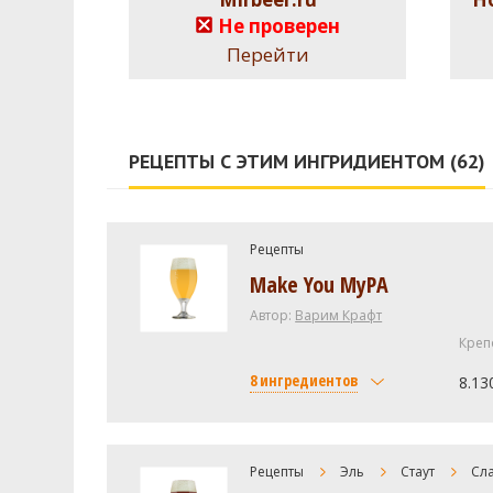
Не проверен
Перейти
РЕЦЕПТЫ С ЭТИМ ИНГРИДИЕНТОМ (62)
Рецепты
Make You MyPA
Автор:
Варим Крафт
Креп
8 ингредиентов
8.13
Солод
Cane Sugar Boil for 2 min
Рецепты
Эль
Стаут
Сла