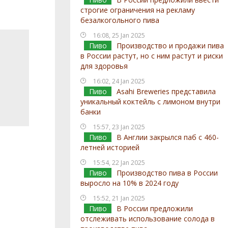
строгие ограничения на рекламу
безалкогольного пива
16:08, 25 Jan 2025
Пиво
Производство и продажи пива
в России растут, но с ним растут и риски
для здоровья
16:02, 24 Jan 2025
Пиво
Asahi Breweries представила
уникальный коктейль с лимоном внутри
банки
15:57, 23 Jan 2025
Пиво
В Англии закрылся паб с 460-
летней историей
15:54, 22 Jan 2025
Пиво
Производство пива в России
выросло на 10% в 2024 году
15:52, 21 Jan 2025
Пиво
В России предложили
отслеживать использование солода в