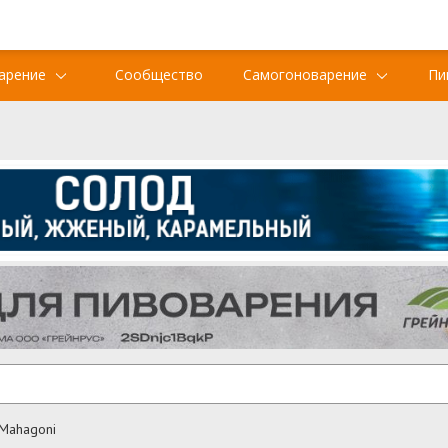
арение
Сообщество
Самогоноварение
Пи
 Mahagoni