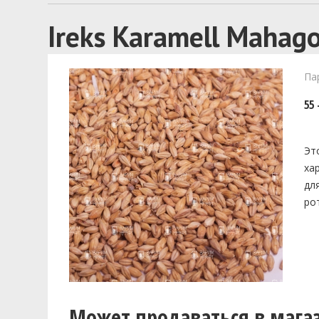
Ireks Karamell Mahago
Па
55 
Эт
ха
дл
ро
Может продаваться в мага