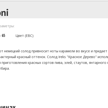
ni
раметры:
- 65
Цвет (EBC)
от немецкий солод привносит ноты карамели во вкусе и придает
рактерный красный оттенок. Солод Ireks "Красное Дерево" испол
я приготовления красных сортов пива, элей, стаутов, янтарного 
тбира.
зинах