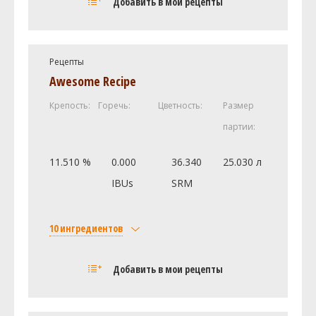
Добавить в мои рецепты
Viking malt Pilsner
3.7 кг
Viking malt Светлый карамельный
0.5 кг
Cara Plus 10
Рецепты
Хмель
Awesome Recipe
Теттнангер (Tettnanger)
27 г
Крепость:
Горечь:
Цветность:
Размер
Шпальтер Селект (Spalter Select)
21 г
партии:
Дрожжи
K-97
0 шт
11.510 %
0.000
36.340
25.030 л
IBUs
SRM
Посмотреть рецепт полностью
10 ингредиентов
Солод
Добавить в мои рецепты
Viking malt Pilsner
10.8 кг
Maris Otter Pale Malt
4.5 кг