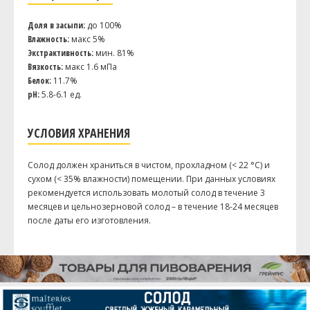
Хмель
Доля в засыпи:
до 100%
Влажность:
макс 5%
Амарилло (Amarillo)
28.35 г
Экстрактивность:
мин. 81%
Вязкость:
макс 1.6 мПа
Белок:
11.7%
Посмотреть рецепт полностью
pH:
5.8-6.1 ед.
УСЛОВИЯ ХРАНЕНИЯ
Солод должен храниться в чистом, прохладном (< 22 °C) и
сухом (< 35% влажности) помещении. При данных условиях
рекомендуется использовать молотый солод в течение 3
месяцев и цельнозерновой солод – в течение 18-24 месяцев
после даты его изготовления.