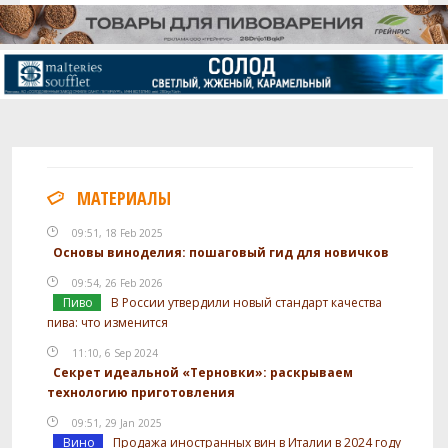
Mangrove Jack - British Ale Yeast
0.05 шт
M07
Посмотреть рецепт полностью
МАТЕРИАЛЫ
09:51, 18 Feb 2025
Основы виноделия: пошаговый гид для новичков
09:54, 26 Feb 2026
Пиво
В России утвердили новый стандарт качества
пива: что изменится
11:10, 6 Sep 2024
Секрет идеальной «Терновки»: раскрываем
технологию приготовления
09:51, 29 Jan 2025
Вино
Продажа иностранных вин в Италии в 2024 году