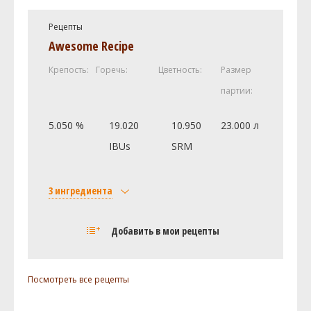
Адмирал (Admiral)
14.5 г
Рецепты
Дрожжи
Awesome Recipe
Mangrove Jack - British Ale Yeast
0.05 шт
Крепость:
Горечь:
Цветность:
Размер
M07
партии:
Посмотреть рецепт полностью
5.050 %
19.020
10.950
23.000 л
IBUs
SRM
3 ингредиента
Солод
Добавить в мои рецепты
Maris Otter Pale Malt
3.6 кг
Хмель
Посмотреть все рецепты
Адмирал (Admiral)
14.5 г
Дрожжи