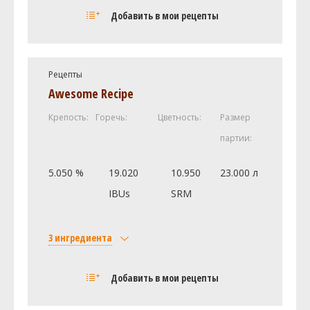
Солод
Добавить в мои рецепты
Pale Ale Weyermann
3.5 кг
Carahell W 25 EBC
1 кг
Golden Promise
0.6 кг
Рецепты
Castle Malting Cara Blond
0.3 кг
Awesome Recipe
Caramel Wheat Malt
0.3 кг
Крепость:
Горечь:
Цветность:
Размер
Хмель
партии:
Адмирал (Admiral)
33 г
Цитра (Citra)
33 г
5.050 %
19.020
10.950
23.000 л
IBUs
SRM
Посмотреть рецепт полностью
3 ингредиента
Солод
Добавить в мои рецепты
Maris Otter Pale Malt
3.6 кг
Хмель