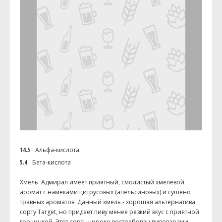
14.5
Альфа-кислота
5.4
Бета-кислота
Хмель Адмирал имеет п
риятный, смолистый хмелевой
аромат с намеками цитрусовых (апельсиновых) и сушено
травных ароматов. Данный хмель - хорошая альтернатива
сорту Target, но придает пиву менее резкий вкус с приятной
горчинкой. Этот сортl широко востребован пивоварами-